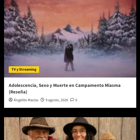
esta
cuarentena
TV y Streaming
Adolescencia, Sexo y Muerte en Campamento Miasma
(Reseña)
Ángelito Macías
9 agosto, 2026
0