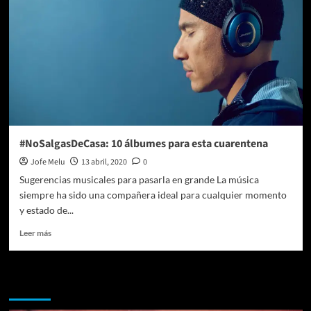
#NoSalgasDeCasa: 10 álbumes para esta cuarentena
Jofe Melu
13 abril, 2020
0
Sugerencias musicales para pasarla en grande La música
siempre ha sido una compañera ideal para cualquier momento
y estado de...
Leer
Leer más
más
sobre
#NoSalgasDeCasa:
Te pueden interesar
10
álbumes
para