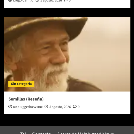
Diego Carrillo
5 agosto, 2026
0
Sin categoría
Semillas (Reseña)
unpluggednewsmx
5 agosto, 2026
0
TV
Contacto
Acerca de UNplugged News