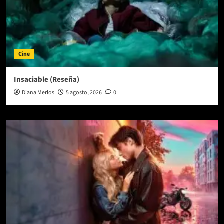
Cine
Insaciable (Reseña)
Diana Merlos
5 agosto, 2026
0