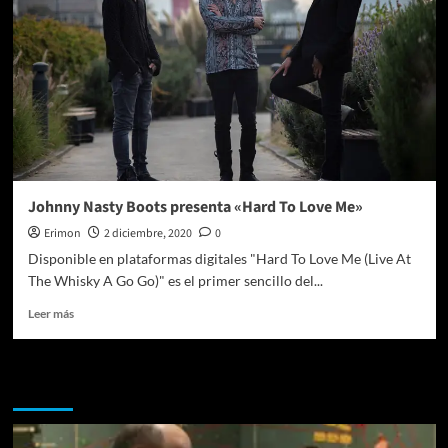
Johnny Nasty Boots presenta «Hard To Love Me»
Erimon
2 diciembre, 2020
0
Disponible en plataformas digitales "Hard To Love Me (Live At
The Whisky A Go Go)" es el primer sencillo del...
Leer
Leer más
más
sobre
Johnny
Te pueden interesar
Nasty
Boots
presenta
«Hard