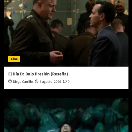
To
Love
Me»
Cine
El Día D: Bajo Presión (Reseña)
Diego Carrillo
6 agosto, 2026
0