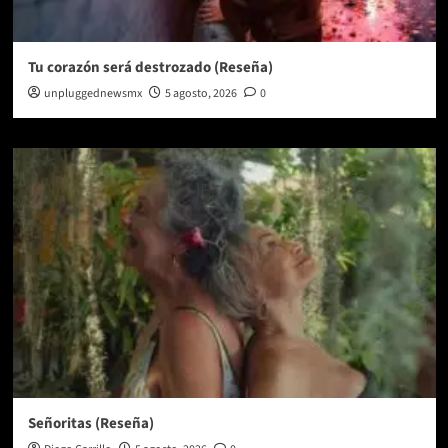
Tu corazón será destrozado (Reseña)
unpluggednewsmx
5 agosto, 2026
0
Señoritas (Reseña)