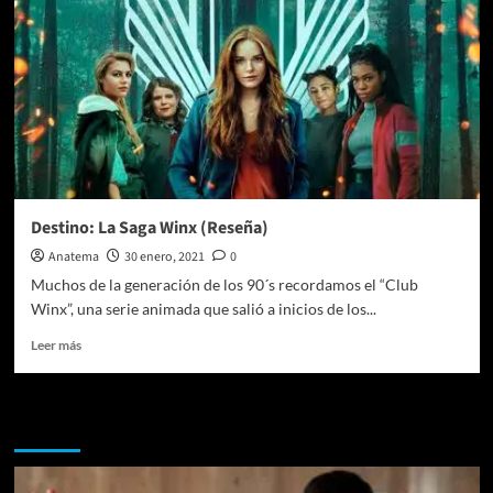
Destino: La Saga Winx (Reseña)
Anatema
30 enero, 2021
0
Muchos de la generación de los 90´s recordamos el “Club
Winx”, una serie animada que salió a inicios de los...
Leer
Leer más
más
sobre
Destino:
Te pueden interesar
La
Saga
Winx
(Reseña)