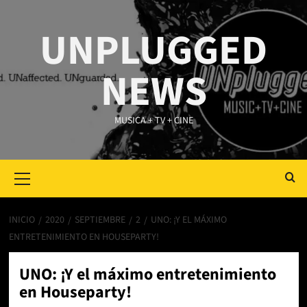
Saltar
al
UNPLUGGED
contenido
NEWS
MUSICA + TV + CINE
Primary
Menu
INICIO
2020
SEPTIEMBRE
2
UNO: ¡Y EL MÁXIMO
ENTRETENIMIENTO EN HOUSEPARTY!
UNO: ¡Y el máximo entretenimiento
en Houseparty!