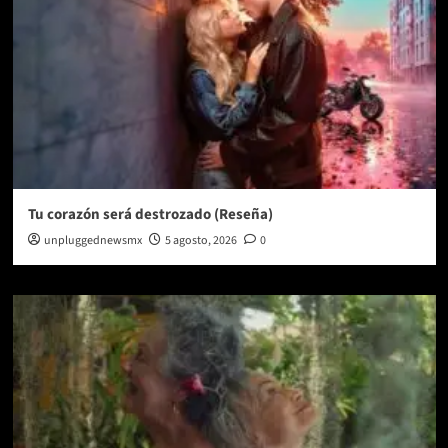
Tu corazón será destrozado (Reseña)
unpluggednewsmx
5 agosto, 2026
0