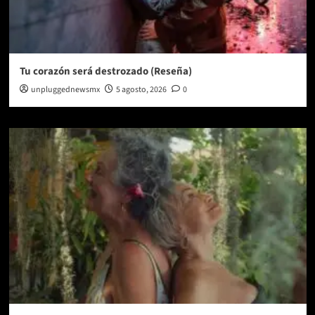
Tu corazón será destrozado (Reseña)
unpluggednewsmx
5 agosto, 2026
0