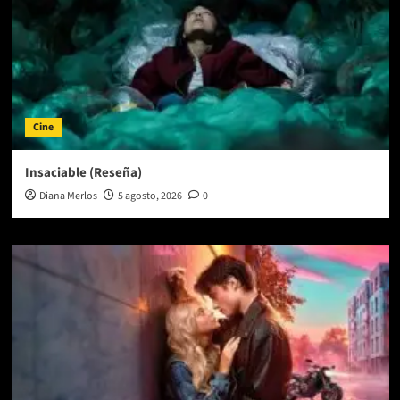
Cine
Insaciable (Reseña)
Diana Merlos
5 agosto, 2026
0