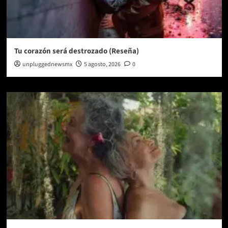
Tu corazón será destrozado (Reseña)
unpluggednewsmx
5 agosto, 2026
0