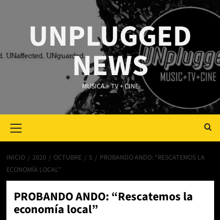
Saltar
al
UNPLUGGED
contenido
NEWS
MUSICA + TV + CINE
Primary
Menu
INICIO
2020
OCTUBRE
5
PROBANDO ANDO: “RESCATEMOS LA
ECONOMÍA LOCAL”
PROBANDO ANDO: “Rescatemos la
economía local”