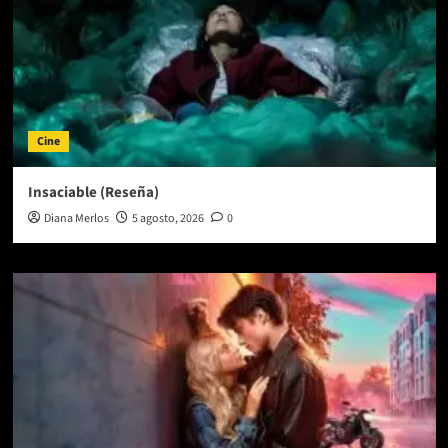
Cine
Insaciable (Reseña)
Diana Merlos
5 agosto, 2026
0