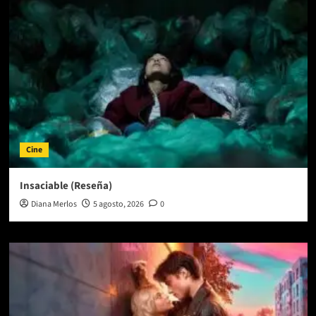
Cine
Insaciable (Reseña)
Diana Merlos
5 agosto, 2026
0