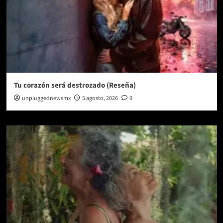
Tu corazón será destrozado (Reseña)
unpluggednewsmx
5 agosto, 2026
0