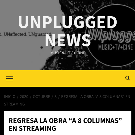
Saltar
al
UNPLUGGED
contenido
NEWS
MUSICA + TV + CINE
Primary
Menu
INICIO
2020
OCTUBRE
8
REGRESA LA OBRA “A 8 COLUMNAS” EN
STREAMING
REGRESA LA OBRA “A 8 COLUMNAS”
EN STREAMING