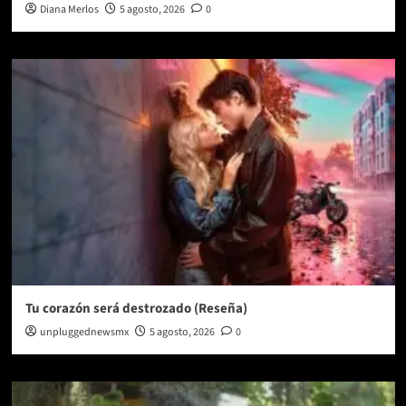
Diana Merlos
5 agosto, 2026
0
Tu corazón será destrozado (Reseña)
unpluggednewsmx
5 agosto, 2026
0