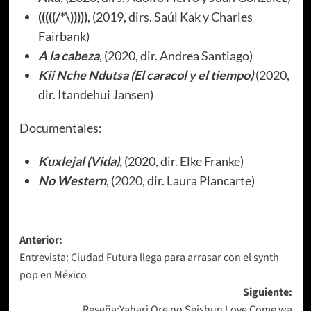
(((((/*\)))))
, (2019, dirs. Saúl Kak y Charles
Fairbank)
A la cabeza
, (2020, dir. Andrea Santiago)
Kii Nche Ndutsa
(El caracol y el tiempo)
(2020,
dir. Itandehui Jansen)
Documentales:
Kuxlejal (Vida)
,
(2020, dir. Elke Franke)
No Western
, (2020, dir. Laura Plancarte)
Navegación
Anterior:
Entrevista: Ciudad Futura llega para arrasar con el synth
de
pop en México
entradas
Siguiente:
Reseña:Yahari Ore no Seishun Love Come wa