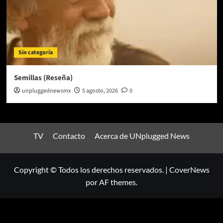
Sin categoría
Semillas (Reseña)
unpluggednewsmx
5 agosto, 2026
0
TV
Contacto
Acerca de UNplugged News
Copyright © Todos los derechos reservados.
|
CoverNews
por AF themes.