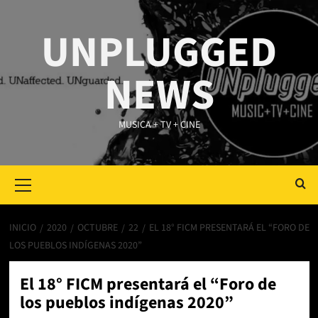
Saltar
al
UNPLUGGED
contenido
NEWS
MUSICA + TV + CINE
Primary
Menu
INICIO
2020
OCTUBRE
22
EL 18° FICM PRESENTARÁ EL “FORO DE
LOS PUEBLOS INDÍGENAS 2020”
El 18° FICM presentará el “Foro de
los pueblos indígenas 2020”