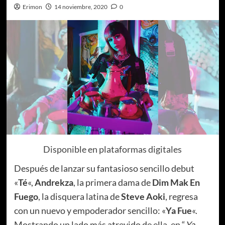
Erimon
14 noviembre, 2020
0
Disponible en plataformas digitales
Después de lanzar su fantasioso sencillo debut
«
Té
«,
Andrekza
, la primera dama de
Dim Mak En
Fuego
, la disquera latina de
Steve Aoki
, regresa
con un nuevo y empoderador sencillo: «
Ya Fue
«.
Mostrando un lado más atrevido de ella, en “
Ya