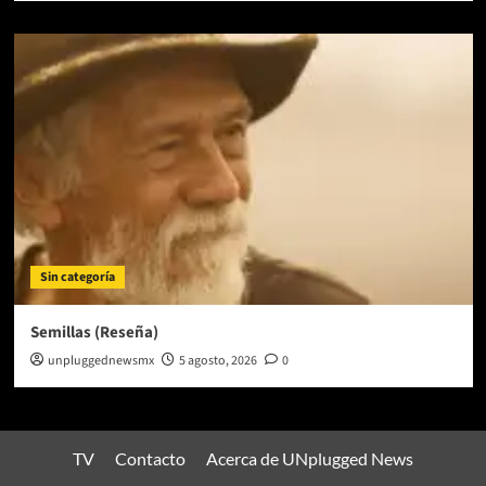
Sin categoría
Semillas (Reseña)
unpluggednewsmx
5 agosto, 2026
0
TV
Contacto
Acerca de UNplugged News