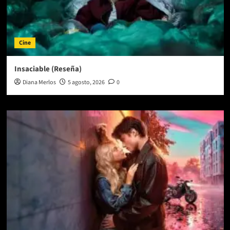
Cine
Insaciable (Reseña)
Diana Merlos
5 agosto, 2026
0