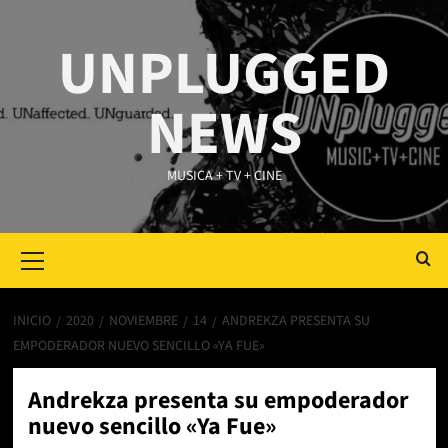
Saltar
al
UNPLUGGED
contenido
NEWS
MUSICA + TV + CINE
Primary
Menu
INICIO
2020
NOVIEMBRE
14
ANDREKZA PRESENTA SU
EMPODERADOR NUEVO SENCILLO «YA FUE»
Andrekza presenta su empoderador
nuevo sencillo «Ya Fue»