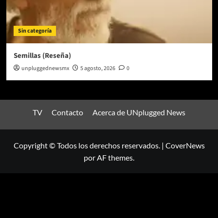
Sin categoría
Semillas (Reseña)
unpluggednewsmx
5 agosto, 2026
0
TV
Contacto
Acerca de UNplugged News
Copyright © Todos los derechos reservados.
|
CoverNews
por AF themes.