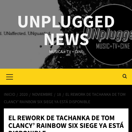
Saltar
al
UNPLUGGED
contenido
NEWS
MUSICA + TV + CINE
Primary
Menu
INICIO
2020
NOVIEMBRE
18
EL REWORK DE TACHANKA DE TOM
CLANCY’ RAINBOW SIX SIEGE YA ESTÁ DISPONIBLE
EL REWORK DE TACHANKA DE TOM
CLANCY’ RAINBOW SIX SIEGE YA ESTÁ