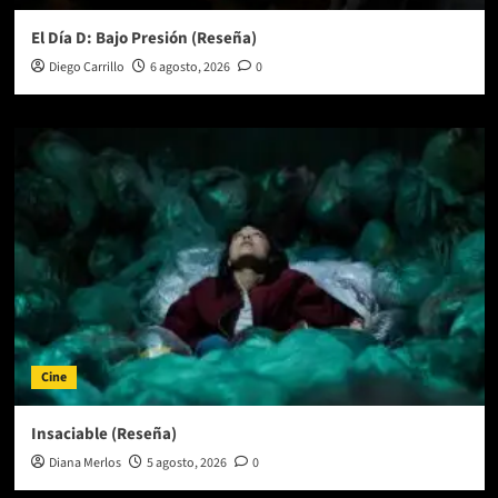
El Día D: Bajo Presión (Reseña)
Diego Carrillo
6 agosto, 2026
0
Cine
Insaciable (Reseña)
Diana Merlos
5 agosto, 2026
0