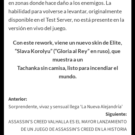
en zonas donde hace daño a los enemigos. La
habilidad para volverse a levantar, originalmente
disponible en el Test Server, no está presente en la
versión en vivo del juego.
Con este rework, viene un nuevo skin de Elite,
“Slava Korolyu” (“Gloria al Rey” en ruso), que
muestra a un
Tachanka sin camisa, listo para incendiar el
mundo.
Navegación
Anterior:
Sorprendente, vivaz y sensual llega ‘La Nueva Alejandría’
de
Siguiente:
entradas
ASSASSIN’S CREED VALHALLA ES EL MAYOR LANZAMIENTO
DE UN JUEGO DE ASSASSIN’S CREED EN LA HISTORIA