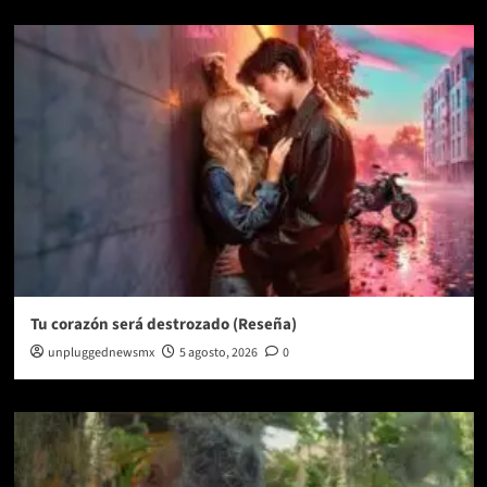
Tu corazón será destrozado (Reseña)
unpluggednewsmx
5 agosto, 2026
0