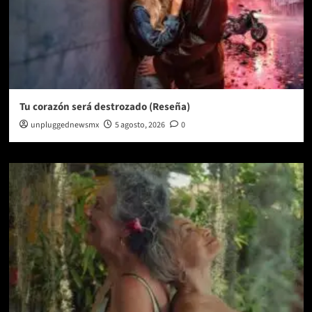
Tu corazón será destrozado (Reseña)
unpluggednewsmx
5 agosto, 2026
0