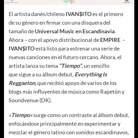
El artista danés/chileno
IVAN$ITO
es el primero
de su género en firmar con una disquera del
tamaño de
Universal Music en Escandinavia
.
Ahora – con el apoyo distribucional de
EMPIRE
–
IVAN$ITO
está listo para estrenar una serie de
nuevas canciones en el futuro cercano. Ahora, el
artista lanza su tema
“Tiempo”
, un sencillo
que sigue a su álbum debut,
Everything Is
Reggaeton,
que recibió apoyo de varios de los
blogs más influyentes de música como Rapetón y
Soundvenue (DK).
«
Tiempo
«
surge como un contraste al álbum debut,
enfocándose principalmente en experimentar y
mezclar el género latino con sonidos escandinavos,