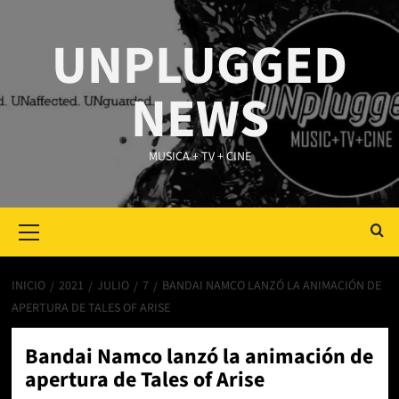
Saltar
al
UNPLUGGED
contenido
NEWS
MUSICA + TV + CINE
Primary
Menu
INICIO
2021
JULIO
7
BANDAI NAMCO LANZÓ LA ANIMACIÓN DE
APERTURA DE TALES OF ARISE
Bandai Namco lanzó la animación de
apertura de Tales of Arise