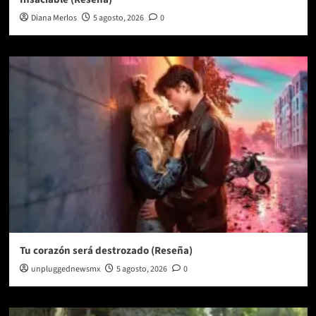
Diana Merlos
5 agosto, 2026
0
Tu corazón será destrozado (Reseña)
unpluggednewsmx
5 agosto, 2026
0