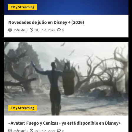
TV y Streaming
Novedades de julio en Disney + (2026)
Jofe Melu
30 junio, 2026
0
TV y Streaming
«Avatar: Fuego y Cenizas» ya está disponible en Disney+
Jofe Melu
25 junio, 2026
0