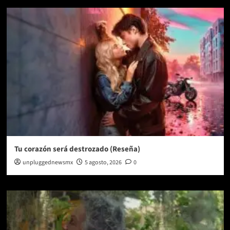
Tu corazón será destrozado (Reseña)
unpluggednewsmx
5 agosto, 2026
0