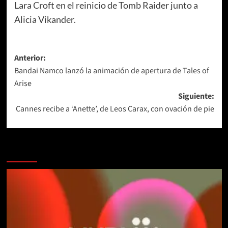
Lara Croft en el reinicio de Tomb Raider junto a
Alicia Vikander.
Navegación
Anterior:
Bandai Namco lanzó la animación de apertura de Tales of
de
Arise
entradas
Siguiente:
Cannes recibe a ‘Anette’, de Leos Carax, con ovación de pie
Más historias