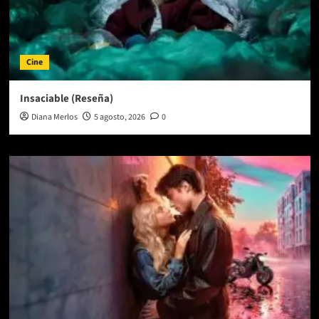
Cine
Insaciable (Reseña)
Diana Merlos
5 agosto, 2026
0