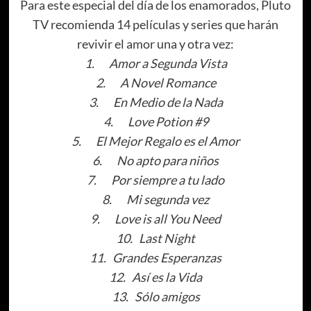
Para este especial del día de los enamorados, Pluto
TV recomienda 14 películas y series que harán
revivir el amor una y otra vez:
1.
Amor a Segunda Vista
2.
A Novel Romance
3.
En Medio de la Nada
4.
Love Potion #9
5.
El Mejor Regalo es el Amor
6.
No apto para niños
7.
Por siempre a tu lado
8.
Mi segunda vez
9.
Love is all You Need
10.
Last Night
11.
Grandes Esperanzas
12.
Así es la Vida
13.
Sólo amigos