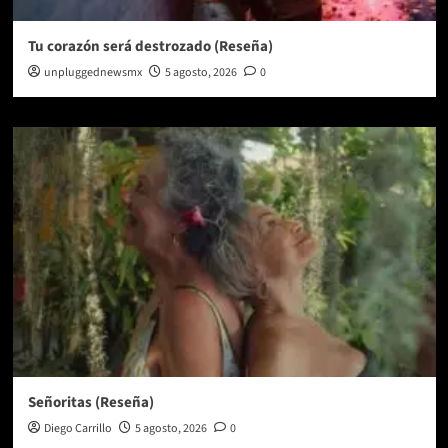
Tu corazón será destrozado (Reseña)
unpluggednewsmx
5 agosto, 2026
0
Señoritas (Reseña)
Diego Carrillo
5 agosto, 2026
0