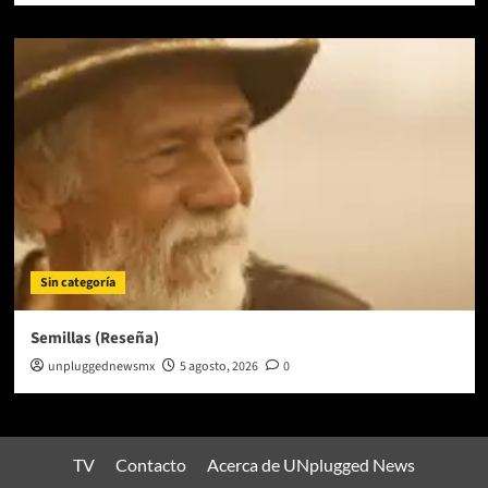
Sin categoría
Semillas (Reseña)
unpluggednewsmx
5 agosto, 2026
0
TV
Contacto
Acerca de UNplugged News