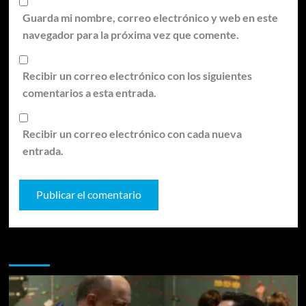
Guarda mi nombre, correo electrónico y web en este
navegador para la próxima vez que comente.
Recibir un correo electrónico con los siguientes
comentarios a esta entrada.
Recibir un correo electrónico con cada nueva
entrada.
Te pueden interesar