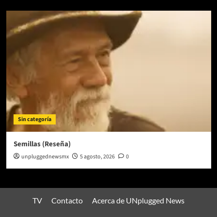
Sin categoría
Semillas (Reseña)
unpluggednewsmx
5 agosto, 2026
0
TV
Contacto
Acerca de UNplugged News