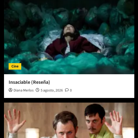
Cine
Insaciable (Reseña)
Diana Merlos
5 agosto, 2026
0