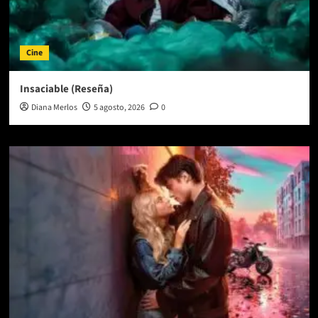
Cine
Insaciable (Reseña)
Diana Merlos
5 agosto, 2026
0