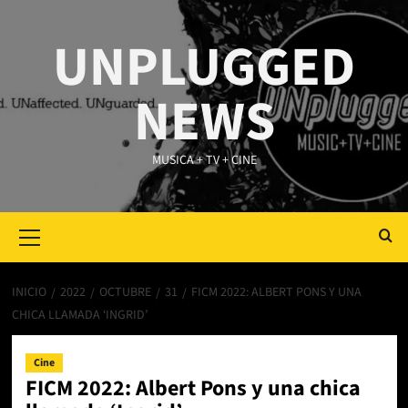
Saltar
al
UNPLUGGED
contenido
NEWS
MUSICA + TV + CINE
Primary
Menu
INICIO
2022
OCTUBRE
31
FICM 2022: ALBERT PONS Y UNA
CHICA LLAMADA ‘INGRID’
Cine
FICM 2022: Albert Pons y una chica