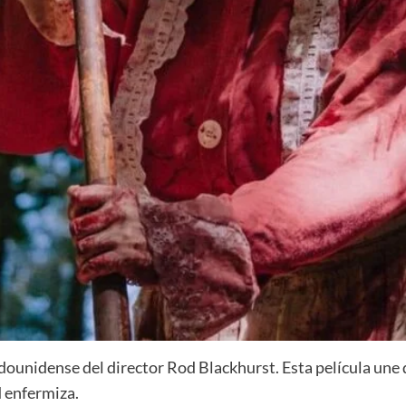
dounidense del director Rod Blackhurst. Esta película une d
d enfermiza.