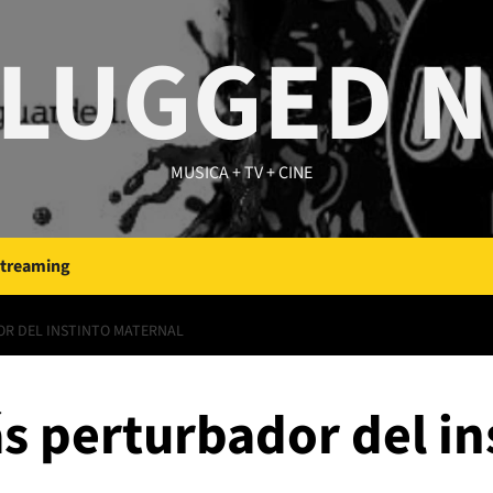
LUGGED 
MUSICA + TV + CINE
Streaming
OR DEL INSTINTO MATERNAL
ás perturbador del i