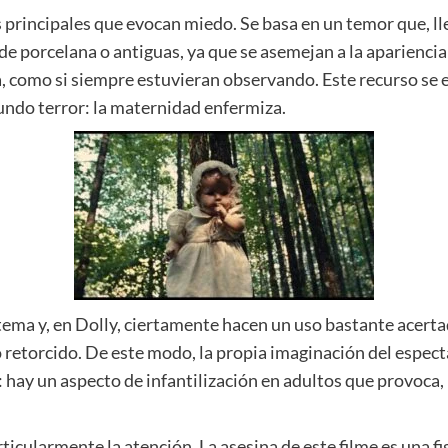
 principales que evocan miedo. Se basa en un temor que, lle
 de porcelana o antiguas, ya que se asemejan a la aparienci
a, como si siempre estuvieran observando. Este recurso se e
undo terror: la maternidad enfermiza.
a y, en Dolly, ciertamente hacen un uso bastante acertado.
o retorcido. De este modo, la propia imaginación del espec
: hay un aspecto de infantilización en adultos que provoca
cularmente la atención. La asesina de este filme es una fig