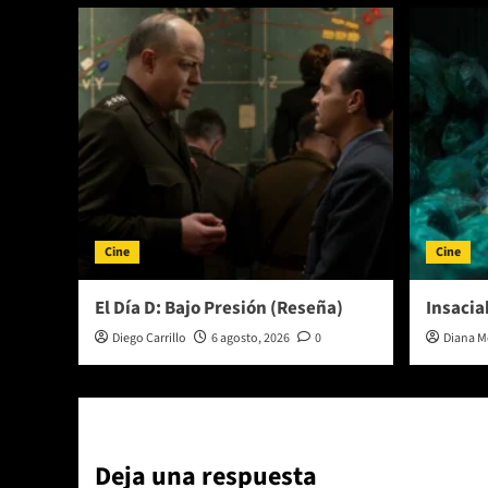
Cine
Cine
El Día D: Bajo Presión (Reseña)
Insacia
Diego Carrillo
6 agosto, 2026
0
Diana M
Deja una respuesta