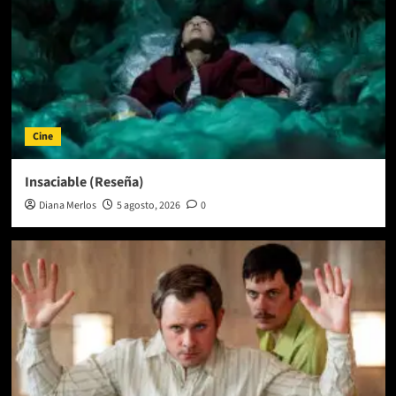
Cine
Insaciable (Reseña)
Diana Merlos
5 agosto, 2026
0