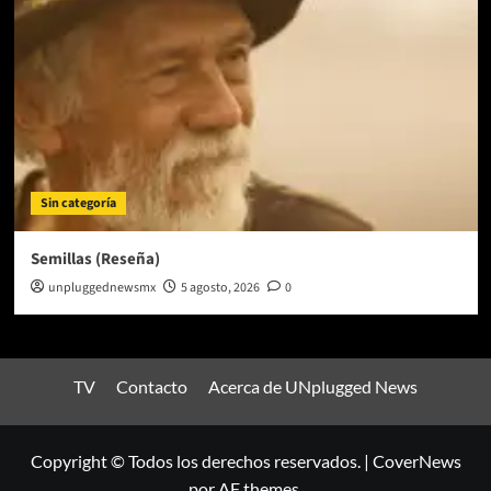
Sin categoría
Semillas (Reseña)
unpluggednewsmx
5 agosto, 2026
0
TV
Contacto
Acerca de UNplugged News
Copyright © Todos los derechos reservados.
|
CoverNews
por AF themes.