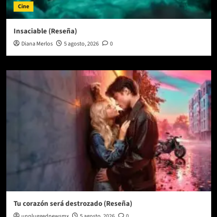
Cine
Insaciable (Reseña)
Diana Merlos
5 agosto, 2026
0
Tu corazón será destrozado (Reseña)
unpluggednewsmx
5 agosto, 2026
0