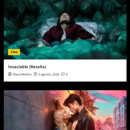
Cine
Insaciable (Reseña)
Diana Merlos
5 agosto, 2026
0