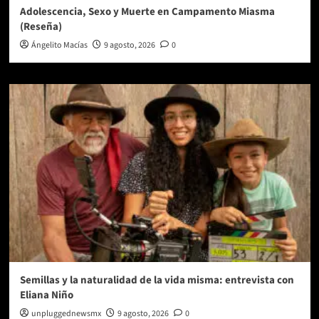
Adolescencia, Sexo y Muerte en Campamento Miasma
(Reseña)
Ángelito Macías
9 agosto, 2026
0
Semillas y la naturalidad de la vida misma: entrevista con
Eliana Niño
unpluggednewsmx
9 agosto, 2026
0