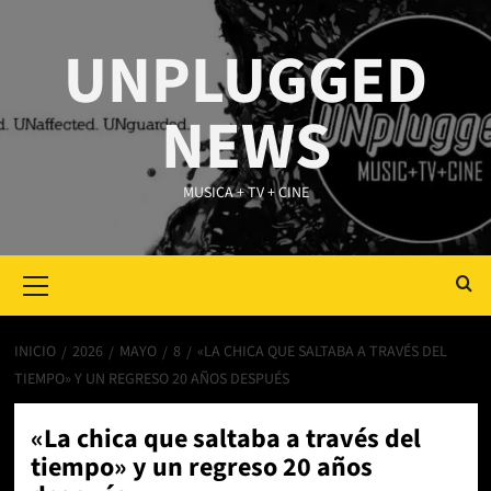
Saltar
al
UNPLUGGED
contenido
NEWS
MUSICA + TV + CINE
Primary
Menu
INICIO
2026
MAYO
8
«LA CHICA QUE SALTABA A TRAVÉS DEL
TIEMPO» Y UN REGRESO 20 AÑOS DESPUÉS
«La chica que saltaba a través del
tiempo» y un regreso 20 años