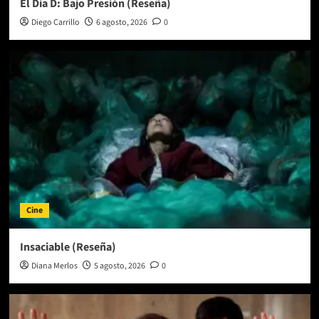
El Día D: Bajo Presión (Reseña)
Diego Carrillo
6 agosto, 2026
0
Cine
Insaciable (Reseña)
Diana Merlos
5 agosto, 2026
0