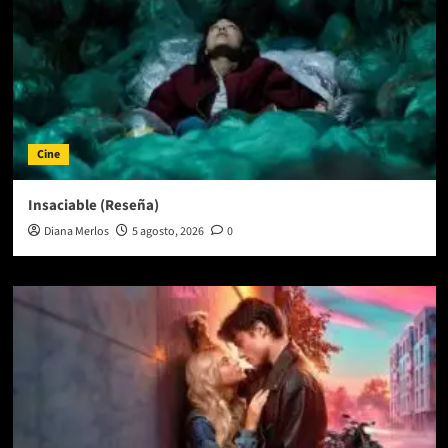
Cine
Insaciable (Reseña)
Diana Merlos
5 agosto, 2026
0