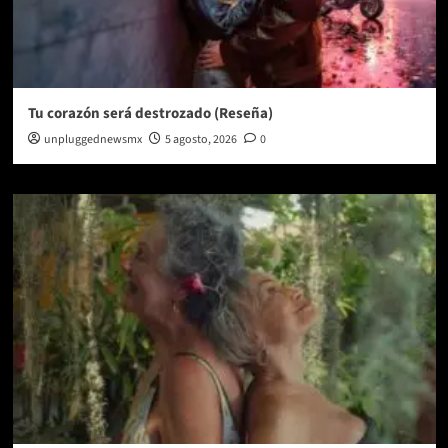
Tu corazón será destrozado (Reseña)
unpluggednewsmx
5 agosto, 2026
0