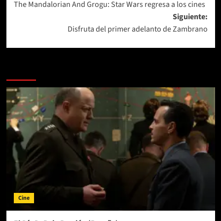
The Mandalorian And Grogu: Star Wars regresa a los cines
de
Siguiente:
entradas
Disfruta del primer adelanto de Zambrano
Más historias
Cine