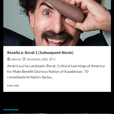
Reseña a: Borat 2 (Subsequent Movie)
alanvid
28 octubre, 2020
0
América si ha cambiado. Borat: Cultural Learnings of America
for Make Benefit Glorious Nation of Kazakhstan. "El
comediante británico Sacha...
Leer
Leer más
más
sobre
Reseña
Te pueden interesar
a:
Borat
2