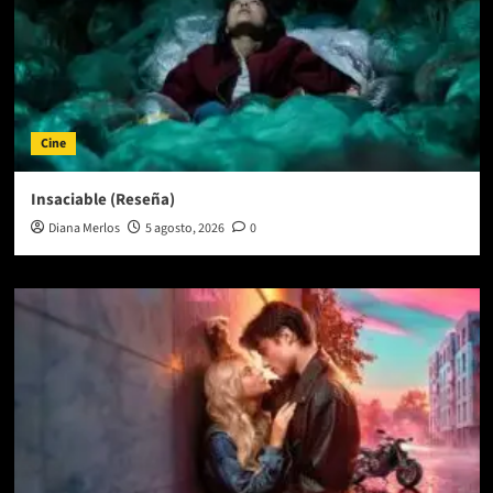
Cine
Insaciable (Reseña)
Diana Merlos
5 agosto, 2026
0