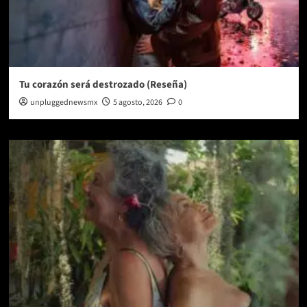
Tu corazón será destrozado (Reseña)
unpluggednewsmx
5 agosto, 2026
0