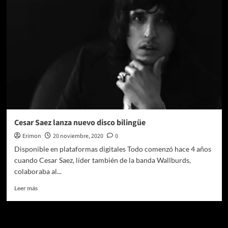
con
Cesar
Saenz
y
su
nuevo
disco
El
esplendor
de
la
tristeza
Cesar Saez lanza nuevo disco bilingüe
Erimon
20 noviembre, 2020
0
Disponible en plataformas digitales Todo comenzó hace 4 años
cuando Cesar Saez, líder también de la banda Wallburds,
colaboraba al...
Leer
Leer más
más
sobre
Cesar
Te pueden interesar
Saez