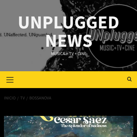
Saltar
al
UNPLUGGED
contenido
NEWS
MUSICA + TV + CINE
Primary
Menu
INICIO
TV
BOSSANOVA
bossanova