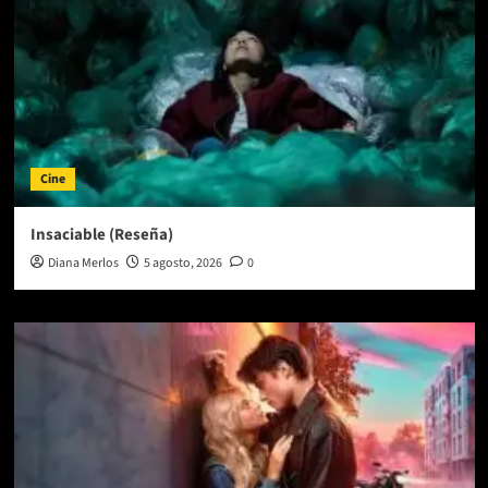
Cine
Insaciable (Reseña)
Diana Merlos
5 agosto, 2026
0