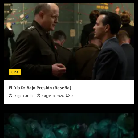
Una
Nueva
Era
(Reseña)
Cine
El Día D: Bajo Presión (Reseña)
Diego Carrillo
6 agosto, 2026
0