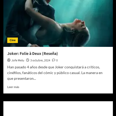
Cine
Joker: Folie à Deux (Reseña)
Jofe Melu
3 octubre, 2024
0
Han pasado 4 años desde que Joker conquistará a críticos,
cinéfilos, fanáticos del cómic y público casual. La manera en
que presentaron...
Leer
Leer más
más
sobre
Joker:
Folie
à
Deux