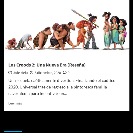
(Reseña)
Los Croods 2: Una Nueva Era (Reseña)
Jofe Melu
8 diciembre, 2020
0
Una secuela caóticamente divertida. Finalizando el caótico
2020, Universal trae de regreso a la pintoresca familia
cavernícola para incentivar un...
Leer
Leer más
más
sobre
Los
Te pueden interesar
Croods
2: