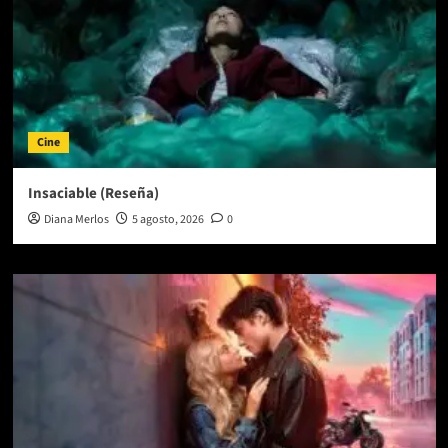
Cine
Insaciable (Reseña)
Diana Merlos
5 agosto, 2026
0