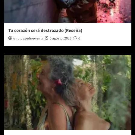
Tu corazón será destrozado (Reseña)
unpluggednewsmx
5 agosto, 2026
0