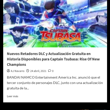
de
contenido
post
lanzamiento
de
Far
Cry
6
Nuevos Retadores DLC y Actualización Gratuita en
Historia Disponibles para Captain Tsubasa: Rise Of New
Champions
AJ Navarro
24 abril, 2021
0
BANDAI NAMCO Entertainment America Inc. anunció que el
tercer conjunto de personajes DLC, junto con una actualización
gratuita de la...
Leer
Leer más
más
sobre
Nuevos