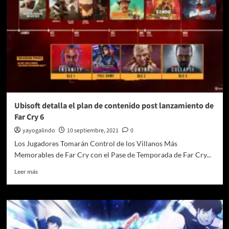
Ubisoft detalla el plan de contenido post lanzamiento de
Far Cry 6
yayogalindo
10 septiembre, 2021
0
Los Jugadores Tomarán Control de los Villanos Más
Memorables de Far Cry con el Pase de Temporada de Far Cry...
Leer
Leer más
más
sobre
Ubisoft
detalla
el
plan