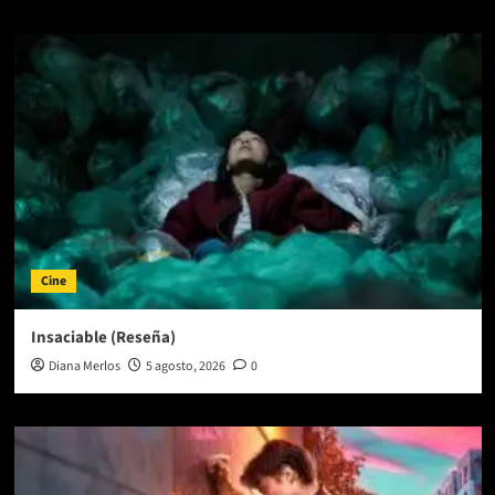
Cine
Insaciable (Reseña)
Diana Merlos
5 agosto, 2026
0