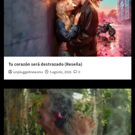
Tu corazón será destrozado (Reseña)
unpluggednewsmx
5 agosto, 2026
0