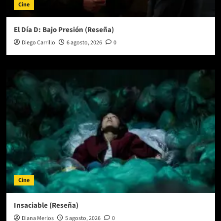
Cine
El Día D: Bajo Presión (Reseña)
Diego Carrillo
6 agosto, 2026
0
Cine
Insaciable (Reseña)
Diana Merlos
5 agosto, 2026
0