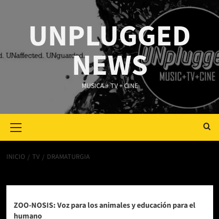
Saltar
al
UNPLUGGED
contenido
NEWS
MUSICA + TV + CINE
Primary
Menu
INICIO
TV
DRAMATURGIA
Dramaturgia
ZOO-NOSIS: Voz para los animales y educación para el
humano