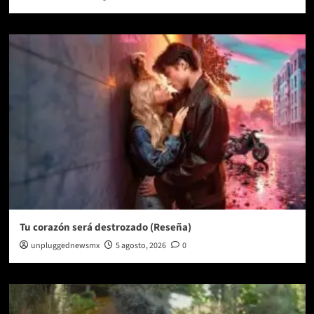
Tu corazón será destrozado (Reseña)
unpluggednewsmx
5 agosto, 2026
0