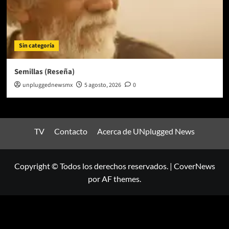
Sin categoría
Semillas (Reseña)
unpluggednewsmx
5 agosto, 2026
0
TV
Contacto
Acerca de UNplugged News
Copyright © Todos los derechos reservados.
|
CoverNews
por AF themes.