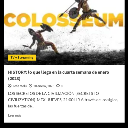
History
al
cuarta
temporada
de
«Grandes
Misterios
de
la
Historia
TV y Streaming
con
Laurence
Fishburne»
HISTORY: lo que llega en la cuarta semana de enero
(2023)
Jofe Melu
20 enero, 2023
0
LOS SECRETOS DE LA CIVILIZACIÓN (SECRETS TO
CIVILIZATION) MEX: JUEVES, 21:00 HR A través de los siglos,
las fuerzas de...
Leer
Leer más
más
sobre