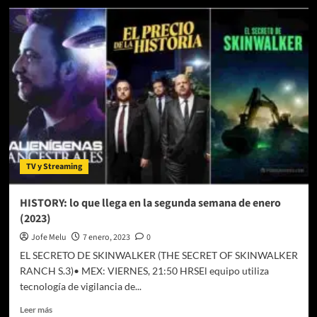
HISTORY:
lo
que
llega
en
la
cuarta
semana
de
enero
(2023)
TV y Streaming
HISTORY: lo que llega en la segunda semana de enero
(2023)
Jofe Melu
7 enero, 2023
0
EL SECRETO DE SKINWALKER (THE SECRET OF SKINWALKER
RANCH S.3)• MEX: VIERNES, 21:50 HRSEl equipo utiliza
tecnología de vigilancia de...
Leer
Leer más