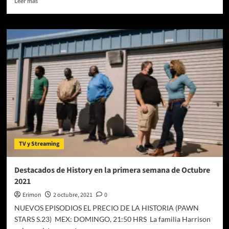
Leer más
más
sobre
Los
destacados
de
History
para
comenzar
mayo
TV y Streaming
Destacados de History en la primera semana de Octubre
2021
Erimon
2 octubre, 2021
0
NUEVOS EPISODIOS EL PRECIO DE LA HISTORIA (PAWN
STARS S.23) MEX: DOMINGO, 21:50 HRS La familia Harrison