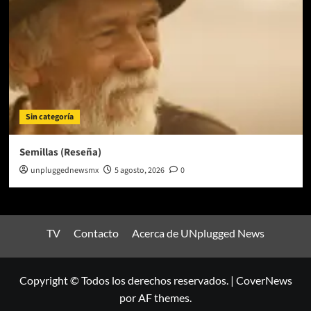
Sin categoría
Semillas (Reseña)
unpluggednewsmx
5 agosto, 2026
0
TV
Contacto
Acerca de UNplugged News
Copyright © Todos los derechos reservados.
|
CoverNews
por AF themes.