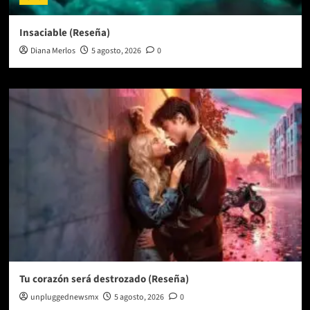
Insaciable (Reseña)
Diana Merlos
5 agosto, 2026
0
Tu corazón será destrozado (Reseña)
unpluggednewsmx
5 agosto, 2026
0