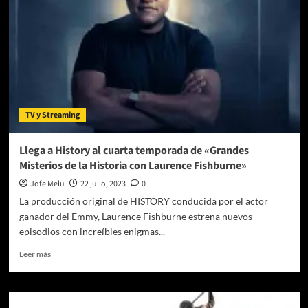
CDMX
al
Papalote
Museo
del
Niño
(aparta
el
TV y Streaming
26
de
mayo)
Llega a History al cuarta temporada de «Grandes
Misterios de la Historia con Laurence Fishburne»
Jofe Melu
22 julio, 2023
0
La producción original de HISTORY conducida por el actor
ganador del Emmy, Laurence Fishburne estrena nuevos
episodios con increíbles enigmas...
Leer
Leer más
más
sobre
Llega
a