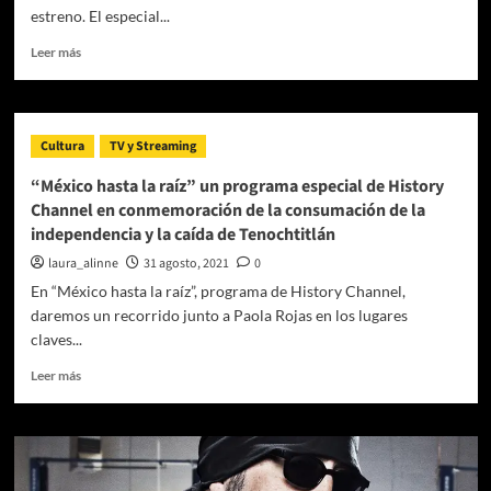
estreno. El especial...
Leer
Leer más
más
sobre
HISTORY:
llega
Cultura
TV y Streaming
mega
especial
“México hasta la raíz” un programa especial de History
a
Channel en conmemoración de la consumación de la
20
independencia y la caída de Tenochtitlán
años
del
laura_alinne
31 agosto, 2021
0
9/11
En “México hasta la raíz”, programa de History Channel,
daremos un recorrido junto a Paola Rojas en los lugares
claves...
Leer
Leer más
más
sobre
“México
hasta
la