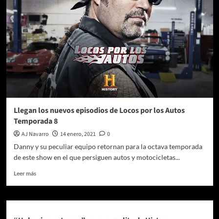
raíz”
un
programa
especial
de
History
Channel
en
conmemoración
de
la
consumación
Llegan los nuevos episodios de Locos por los Autos
de
Temporada 8
la
independencia
AJ Navarro
14 enero, 2021
0
y
Danny y su peculiar equipo retornan para la octava temporada
la
de este show en el que persiguen autos y motocicletas...
caída
de
Leer
Leer más
Tenochtitlán
más
sobre
Llegan
los
nuevos