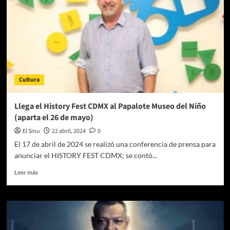
Cultura
Llega el History Fest CDMX al Papalote Museo del Niño
(aparta el 26 de mayo)
El Sinu
22 abril, 2024
0
El 17 de abril de 2024 se realizó una conferencia de prensa para
anunciar el HISTORY FEST CDMX; se contó...
Leer
Leer más
más
sobre
Llega
el
History
Fest