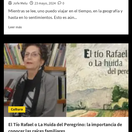
Jofe Melu
23 mayo, 2024
0
Mientras se lee, uno puedo viajar en el tiempo, en la geografía y
hasta en lo sentimientos. Esto es aún...
Leer
Leer más
más
sobre
El
Zigzag
de
la
Gacela:
universos
poéticos
breves
pero
significativos
Cultura
El Tío Rafael o La Huida del Peregrino: la importancia de
conocer las raíces familiares