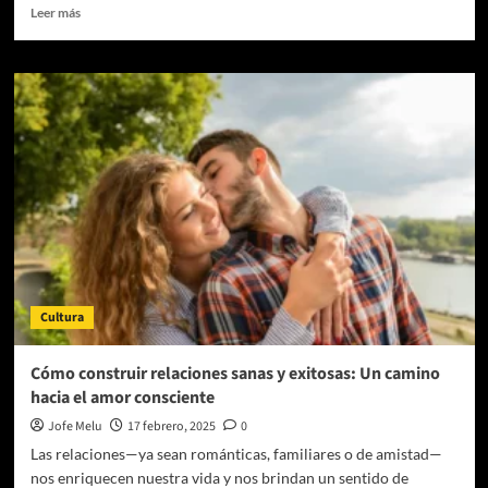
Leer
Leer más
más
sobre
Lucía
Moreno
presentó
su
libro
“Inteligencia
Natural”,
enfocado
en
cómo
tener
un
Cultura
estilo
de
vida
Cómo construir relaciones sanas y exitosas: Un camino
libre
hacia el amor consciente
de
tóxicos
Jofe Melu
17 febrero, 2025
0
Las relaciones—ya sean románticas, familiares o de amistad—
nos enriquecen nuestra vida y nos brindan un sentido de