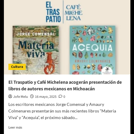
reflejo
en
tu
mirada
de
Carolina
Concha:
la
novela
que
desarma
Cultura
el
alma
y
El Traspatio y Café Michelena acogerán presentación de
reconstruye
libros de autores mexicanos en Michoacán
el
corazón
Jofe Melu
16 mayo, 2025
0
Los escritores mexicanos Jorge Comensal y Amaury
Colmenares presentarán sus más recientes libros “Materia
Viva” y “Acequia”, el próximo sábado...
Leer
Leer más
más