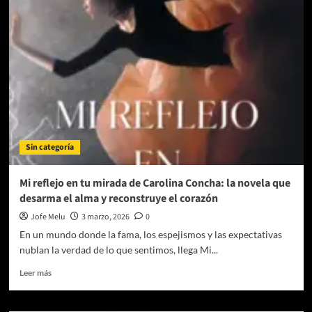
Tod@s:
Hombres
y
Mujeres
rompen
el
silencio
y
dejan
atrás
esos
Sin categoría
ciclos
de
dolor
Mi reflejo en tu mirada de Carolina Concha: la novela que
que
desarma el alma y reconstruye el corazón
se
originaron
Jofe Melu
3 marzo, 2026
0
en
En un mundo donde la fama, los espejismos y las expectativas
sus
nublan la verdad de lo que sentimos, llega Mi...
infancias.
Leer
Leer más
más
sobre
Mi