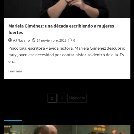
se
posiciona
en
librerías
Mariela Giménez: una década escribiendo a mujeres
y
fuertes
en
tiendas
AJ Navarro
14 noviembre, 2022
0
digitales
Psicóloga, escritora y ávida lectora, Mariela Giménez descubrió
muy joven esa necesidad por contar historias dentro de ella. Es
en...
Leer
Leer más
más
sobre
Mariela
Giménez:
Paginación
2
Siguiente
1
una
de
década
escribiendo
Te pueden interesar
entradas
a
mujeres
fuertes