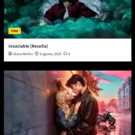
Cine
Insaciable (Reseña)
Diana Merlos
5 agosto, 2026
0