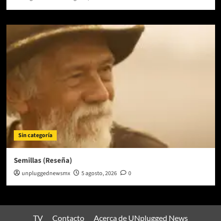
Sin categoría
Semillas (Reseña)
unpluggednewsmx
5 agosto, 2026
0
TV
Contacto
Acerca de UNplugged News