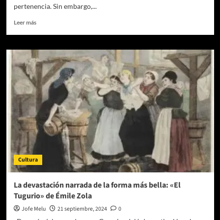
pertenencia. Sin embargo,...
Leer
Leer más
más
sobre
Cómo
construir
relaciones
sanas
y
exitosas:
Un
camino
hacia
el
amor
consciente
Cultura
La devastación narrada de la forma más bella: «El
Tugurio» de Émile Zola
Jofe Melu
21 septiembre, 2024
0