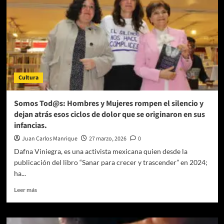
Cultura
Somos Tod@s: Hombres y Mujeres rompen el silencio y
dejan atrás esos ciclos de dolor que se originaron en sus
infancias.
Juan Carlos Manrique
27 marzo, 2026
0
Dafna Viniegra, es una activista mexicana quien desde la
publicación del libro “Sanar para crecer y trascender” en 2024;
ha...
Leer
Leer más
más
sobre
Somos