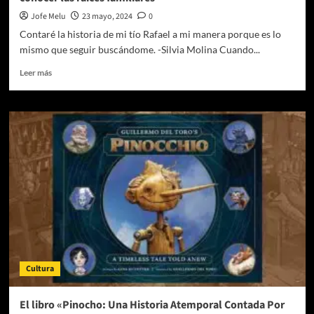
Jofe Melu
23 mayo, 2024
0
Contaré la historia de mi tío Rafael a mi manera porque es lo
mismo que seguir buscándome. -Silvia Molina Cuando...
Leer
Leer más
más
sobre
El
Tío
Rafael
o
La
Huida
del
Peregrino:
la
importancia
de
conocer
Cultura
las
raíces
familiares
El libro «Pinocho: Una Historia Atemporal Contada Por