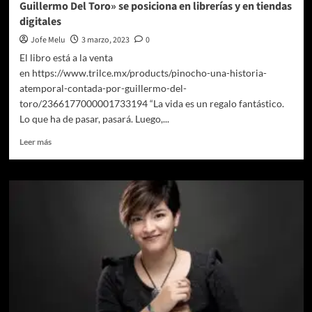
Guillermo Del Toro» se posiciona en librerías y en tiendas
digitales
Jofe Melu
3 marzo, 2023
0
El libro está a la venta
en https://www.trilce.mx/products/pinocho-una-historia-
atemporal-contada-por-guillermo-del-
toro/2366177000001733194 “La vida es un regalo fantástico.
Lo que ha de pasar, pasará. Luego,...
Leer
Leer más
más
sobre
El
libro
«Pinocho:
Una
Historia
Atemporal
Contada
Por
Guillermo
Del
Toro»