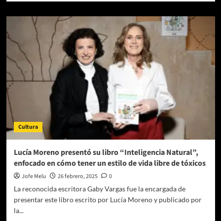
sobre
El
Traspatio
y
Café
Michelena
acogerán
presentación
de
libros
de
autores
mexicanos
Cultura
en
Michoacán
Lucía Moreno presentó su libro “Inteligencia Natural”,
enfocado en cómo tener un estilo de vida libre de tóxicos
Jofe Melu
26 febrero, 2025
0
La reconocida escritora Gaby Vargas fue la encargada de
presentar este libro escrito por Lucía Moreno y publicado por
la...