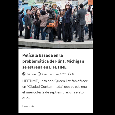
Película basada en la
problemática de Flint, Michigan
se estrena en LIFETIME
Erimon
2 septiembre, 2020
0
LIFETIME junto con Queen Latifah ofrece
en “Ciudad Contaminada”, que se estrena
el miércoles 2 de septiembre, un relato
que...
Leer
Leer más
más