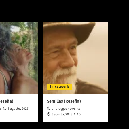
Sin categoría
Reseña)
Semillas (Reseña)
o
5 agosto, 2026
unpluggednewsmx
5 agosto, 2026
0