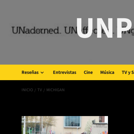
Saltar
UNP
al
contenido
Reseñas
Entrevistas
Cine
Música
TV y 
INICIO
TV
MICHIGAN
Michigan