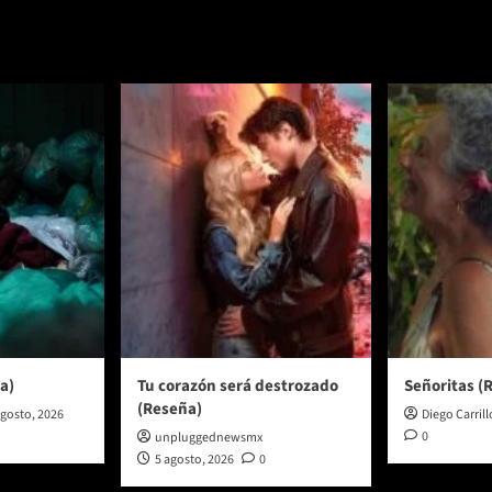
a)
Tu corazón será destrozado
Señoritas (
(Reseña)
agosto, 2026
Diego Carrill
0
unpluggednewsmx
5 agosto, 2026
0