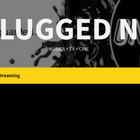
LUGGED 
MUSICA + TV + CINE
Streaming