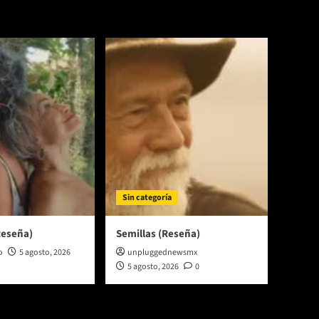
Sin categoría
Reseña)
Semillas (Reseña)
o
5 agosto, 2026
unpluggednewsmx
5 agosto, 2026
0