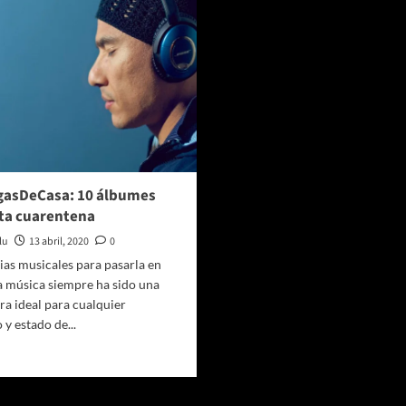
gasDeCasa: 10 álbumes
ta cuarentena
lu
13 abril, 2020
0
as musicales para pasarla en
a música siempre ha sido una
a ideal para cualquier
y estado de...
er
ás
bre
oSalgasDeCasa: