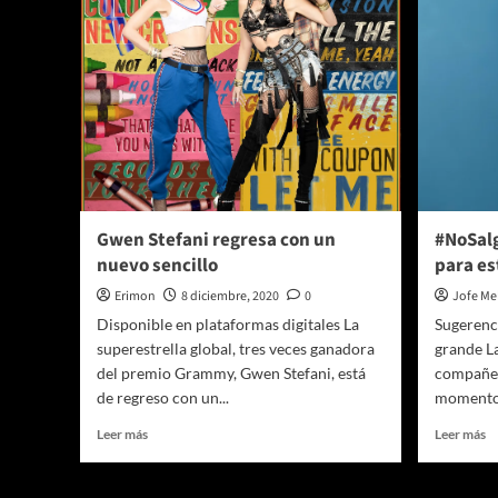
Gwen Stefani regresa con un
#NoSal
nuevo sencillo
para es
Erimon
8 diciembre, 2020
0
Jofe Me
Disponible en plataformas digitales La
Sugerenci
superestrella global, tres veces ganadora
grande L
del premio Grammy, Gwen Stefani, está
compañer
de regreso con un...
momento 
Leer
Le
Leer más
Leer más
más
m
sobre
so
Gwen
#N