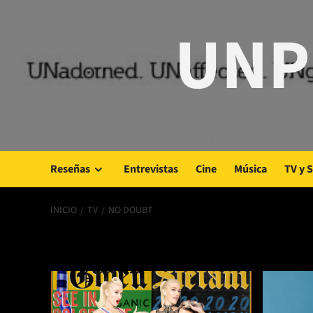
Saltar
UNP
al
contenido
Reseñas
Entrevistas
Cine
Música
TV y 
INICIO
TV
NO DOUBT
No Doubt