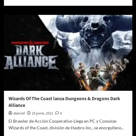
más
sobre
Kyoshin:
un
nuevo
guerrero
que
se
une
al
campo
de
batalla
en
For
Honor
Wizards Of The Coast lanza Dungeons & Dragons Dark
Alliance
alanvid
25 junio, 2021
0
El Brawler de Acción Cooperativo Llega en PC y Consolas
Wizards of the Coast, división de Hasbro Inc., se enorgullece...