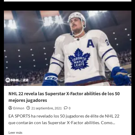
sobre
Giancarlo
Esposito
revela
detalles
de
su
participación
en
Far
Cry
6
NHL 22 revela las Superstar X-Factor abilities de los 50
mejores jugadores
Erimon
21 septiembre, 2021
0
EA SPORTS ha revelado los 50 jugadores de élite de NHL 22
que contarán con las Superstar X-Factor abilities. Como...
Leer
Leer más