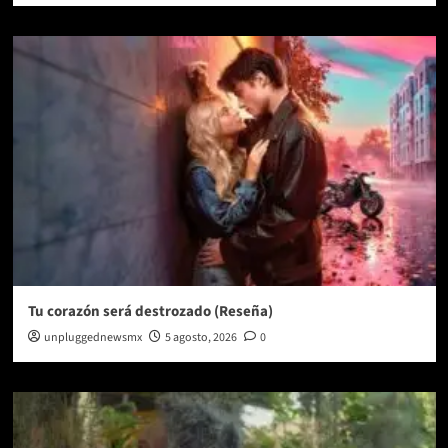
Tu corazón será destrozado (Reseña)
unpluggednewsmx
5 agosto, 2026
0