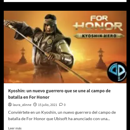
sobre
Call
of
Duty:
Vanguard
BETA
(Reseña)
Kyoshin: un nuevo guerrero que se une al campo de
batalla en For Honor
laura_alinne
15 julio, 2021
0
Conviértete en un Kyoshin, un nuevo guerrero del campo de
batalla de For Honor que Ubisoft ha anunciado con una...
Leer
Leer más