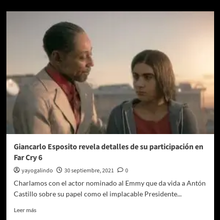
sobre
Mobile
Suit
Gundam
Battle
Operation
Code
Fairy
ya
disponible
en
PlayStation
5
y
PlayStation
4
Giancarlo Esposito revela detalles de su participación en
Far Cry 6
yayogalindo
30 septiembre, 2021
0
Charlamos con el actor nominado al Emmy que da vida a Antón
Castillo sobre su papel como el implacable Presidente...
Leer
Leer más
más