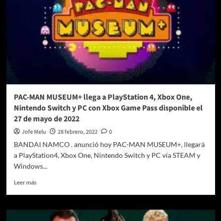
NHL
24,
Among
Us
PAC-MAN MUSEUM+ llega a PlayStation 4, Xbox One,
Nintendo Switch y PC con Xbox Game Pass disponible el
27 de mayo de 2022
Jofe Melu
28 febrero, 2022
0
BANDAI NAMCO . anunció hoy PAC-MAN MUSEUM+, llegará
a PlayStation4, Xbox One, Nintendo Switch y PC vía STEAM y
Windows...
Leer
Leer más
más
sobre
PAC-
MAN