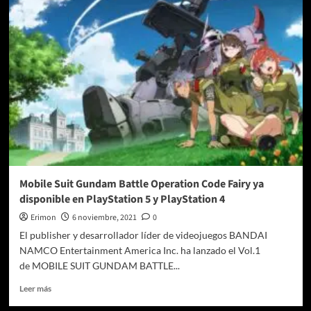
nuevo
DLC
Pagan:
Control
De
Far
Cry
6,
estará
disponible
el
11
de
Enero
Mobile Suit Gundam Battle Operation Code Fairy ya
disponible en PlayStation 5 y PlayStation 4
Erimon
6 noviembre, 2021
0
El publisher y desarrollador líder de videojuegos BANDAI
NAMCO Entertainment America Inc. ha lanzado el Vol.1
de MOBILE SUIT GUNDAM BATTLE...
Leer
Leer más
más