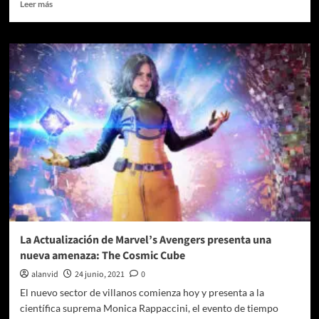
Leer
Leer más
más
sobre
Wizards
Of
The
Coast
lanza
Dungeons
&
Dragons
Dark
Alliance
La Actualización de Marvel’s Avengers presenta una
nueva amenaza: The Cosmic Cube
alanvid
24 junio, 2021
0
El nuevo sector de villanos comienza hoy y presenta a la
científica suprema Monica Rappaccini, el evento de tiempo