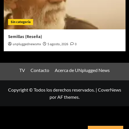
Sin categoría
Semillas (Reseña)
unpluggednewsmx
5 agosto, 2026
0
TV
Contacto
Acerca de UNplugged News
Copyright © Todos los derechos reservados.
|
CoverNews
por AF themes.