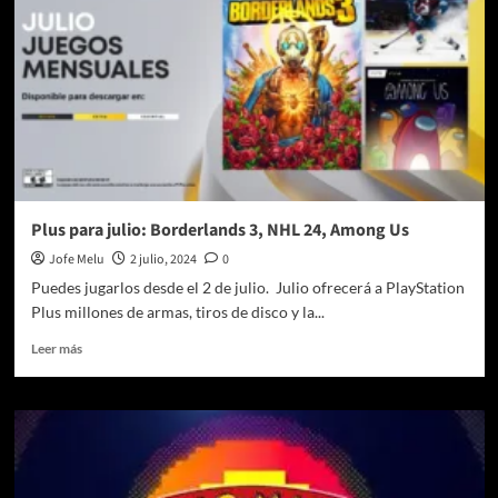
Plus para julio: Borderlands 3, NHL 24, Among Us
Jofe Melu
2 julio, 2024
0
Puedes jugarlos desde el 2 de julio. Julio ofrecerá a PlayStation
Plus millones de armas, tiros de disco y la...
Leer
Leer más
más
sobre
Plus
para
julio:
Borderlands
3,