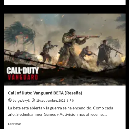
más
sobre
NHL
22
revela
las
Superstar
X-
Factor
abilities
de
los
50
mejores
jugadores
Call of Duty: Vanguard BETA (Reseña)
JorgeJekyll
19 septiembre, 2021
0
La beta está abierta y la guerra se ha encendido. Como cada
año, Sledgehammer Games y Activision nos ofrecen su...
Leer
Leer más
más