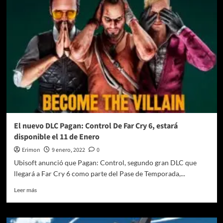
MUSEUM+
llega
a
PlayStation
4,
Xbox
One,
Nintendo
Switch
y
PC
con
Xbox
El nuevo DLC Pagan: Control De Far Cry 6, estará
Game
disponible el 11 de Enero
Pass
disponible
Erimon
9 enero, 2022
0
el
Ubisoft anunció que Pagan: Control, segundo gran DLC que
27
llegará a Far Cry 6 como parte del Pase de Temporada,...
de
mayo
Leer
Leer más
de
más
2022
sobre
El