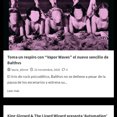
Lizard
Wizard,
una
revolución
en
la
música
con
KG
Toma un respiro con “Vapor Waves” el nuevo sencillo de
Balthvs
laura_alinne
22 noviembre, 2020
0
El trío de rock psicodélico, Balthvs no se detiene a pesar de la
pausa de los escenarios y estrena su...
Leer
Leer más
más
sobre
Toma
un
respiro
King Gizzard & The Lizard Wizard presenta ‘Automation’