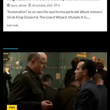
con
laura_alinne
26 octubre, 2020
0
“Vapor
“Automation” es un sencillo que forma parte del álbum número
Waves”
el
16 de King Gizzard & The Lizard Wizard, titulado K.G.,...
nuevo
Leer
Leer más
sencillo
más
de
sobre
Balthvs
King
Te pueden interesar
Gizzard
&
The
Lizard
Wizard
presenta
‘Automation’
Cine