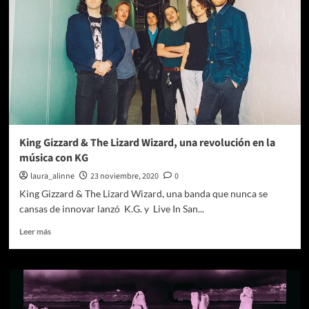
King Gizzard & The Lizard Wizard, una revolución en la
música con KG
laura_alinne
23 noviembre, 2020
0
King Gizzard & The Lizard Wizard, una banda que nunca se
cansas de innovar lanzó K.G. y Live In San...
Leer
Leer más
más
sobre
King
Gizzard
&
The