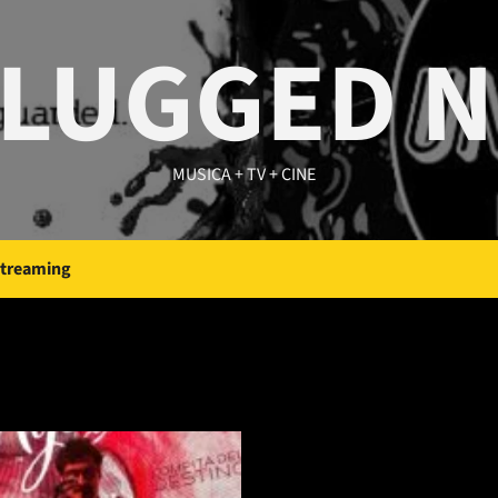
LUGGED 
MUSICA + TV + CINE
Streaming