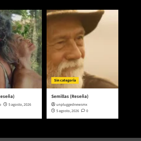
Sin categoría
Reseña)
Semillas (Reseña)
o
5 agosto, 2026
unpluggednewsmx
5 agosto, 2026
0