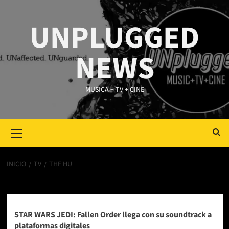
Saltar
al
UNPLUGGED
contenido
NEWS
MUSICA + TV + CINE
Primary
Menu
INICIO
TV
THE HU
The Hu
STAR WARS JEDI: Fallen Order llega con su soundtrack a
plataformas digitales