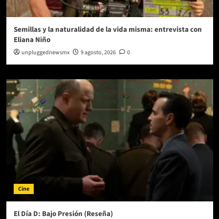
Semillas y la naturalidad de la vida misma: entrevista con
Eliana Niño
unpluggednewsmx
9 agosto, 2026
0
Cine
El Día D: Bajo Presión (Reseña)