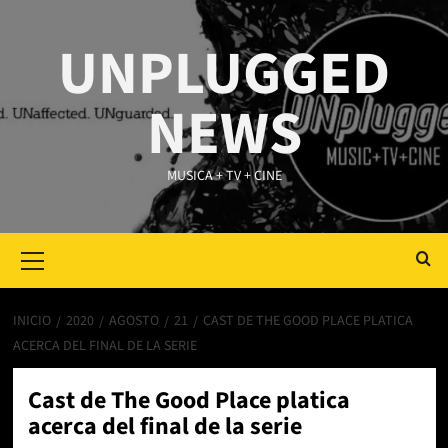
Saltar
al
UNPLUGGED
contenido
NEWS
MUSICA + TV + CINE
Primary
Menu
INICIO
2020
AGOSTO
21
CAST DE THE GOOD PLACE PLATICA
ACERCA DEL FINAL DE LA SERIE
Cast de The Good Place platica
acerca del final de la serie