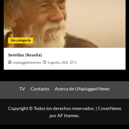
Sin categoría
Semillas (Reseña)
unpluggednewsmx
5 agosto, 2026
0
TV
Contacto
Acerca de UNplugged News
Copyright © Todos los derechos reservados.
|
CoverNews
por AF themes.