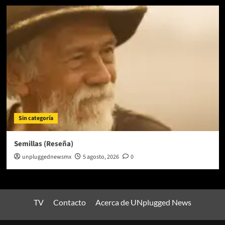
Sin categoría
Semillas (Reseña)
unpluggednewsmx
5 agosto, 2026
0
TV
Contacto
Acerca de UNplugged News