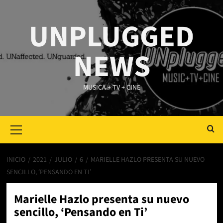
Saltar
al
UNPLUGGED
contenido
NEWS
MUSICA + TV + CINE
Primary
Menu
INICIO
2021
JULIO
6
MARIELLE HAZLO PRESENTA SU NUEVO
SENCILLO, ‘PENSANDO EN TI’
Marielle Hazlo presenta su nuevo
sencillo, ‘Pensando en Ti’