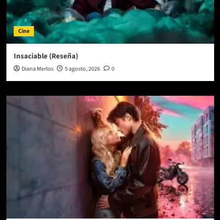
Cine
Insaciable (Reseña)
Diana Merlos
5 agosto, 2026
0