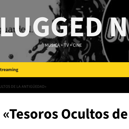
LUGGED 
MUSICA + TV + CINE
Streaming
CULTOS DE LA ANTIGÜEDAD»
2 «Tesoros Ocultos d