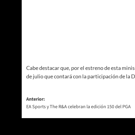
Cabe destacar que, por el estreno de esta minis
de julio que contará con la participación de la 
Navegación
Anterior:
EA Sports y The R&A celebran la edición 150 del PGA
de
entradas
Más historias