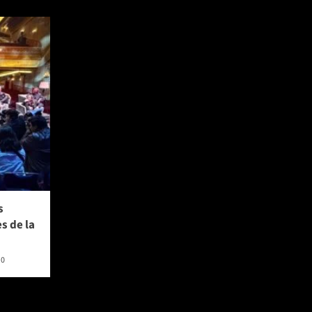
s
s de la
0