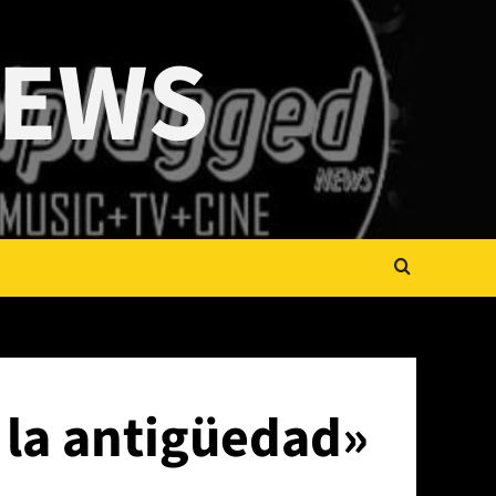
NEWS
e la antigüedad»