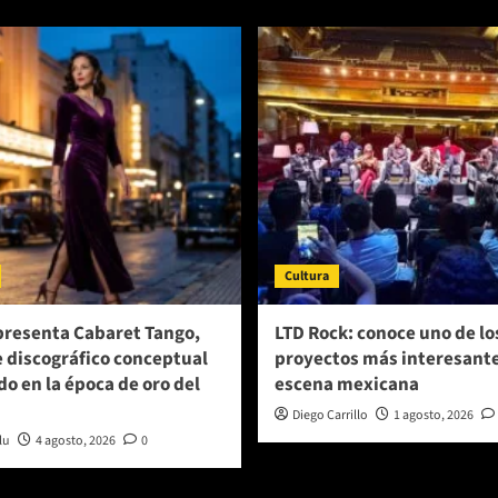
Cultura
presenta Cabaret Tango,
LTD Rock: conoce uno de lo
e discográfico conceptual
proyectos más interesante
do en la época de oro del
escena mexicana
Diego Carrillo
1 agosto, 2026
lu
4 agosto, 2026
0