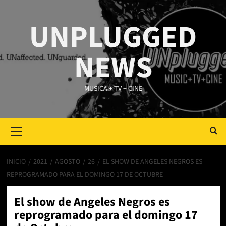
Saltar
al
UNPLUGGED
contenido
NEWS
MUSICA + TV + CINE
Primary
Menu
INICIO
2021
AGOSTO
26
EL SHOW DE ANGELES NEGROS ES
REPROGRAMADO PARA EL DOMINGO 17 DE OCTUBRE
El show de Angeles Negros es
reprogramado para el domingo 17