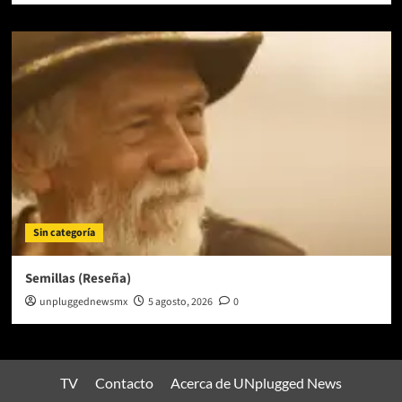
Sin categoría
Semillas (Reseña)
unpluggednewsmx
5 agosto, 2026
0
TV
Contacto
Acerca de UNplugged News