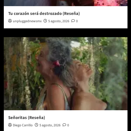
Tu corazón será destrozado (Reseña)
unpluggednewsmx
5 agosto, 2026
0
Señoritas (Reseña)
Diego Carrillo
5 agosto, 2026
0