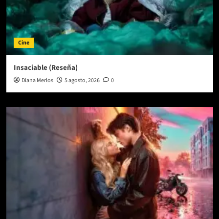
Cine
Insaciable (Reseña)
Diana Merlos
5 agosto, 2026
0