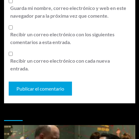
Guarda mi nombre, correo electrónico y web en este
navegador para la próxima vez que comente.
Recibir un correo electrónico con los siguientes
comentarios a esta entrada.
Recibir un correo electrónico con cada nueva
entrada.
Te pueden interesar