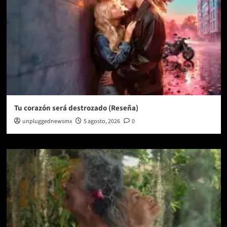
Tu corazón será destrozado (Reseña)
unpluggednewsmx
5 agosto, 2026
0