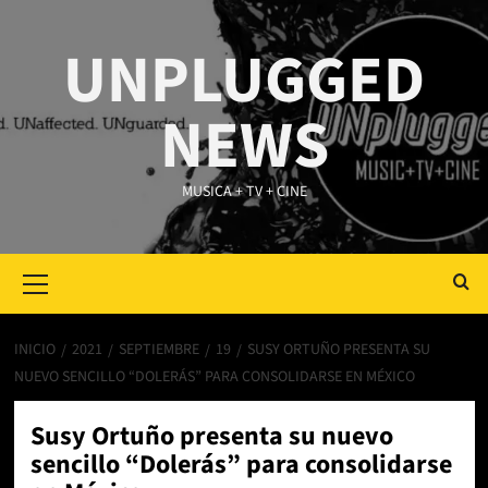
Saltar
al
UNPLUGGED
contenido
NEWS
MUSICA + TV + CINE
Primary
Menu
INICIO
2021
SEPTIEMBRE
19
SUSY ORTUÑO PRESENTA SU
NUEVO SENCILLO “DOLERÁS” PARA CONSOLIDARSE EN MÉXICO
Susy Ortuño presenta su nuevo
sencillo “Dolerás” para consolidarse