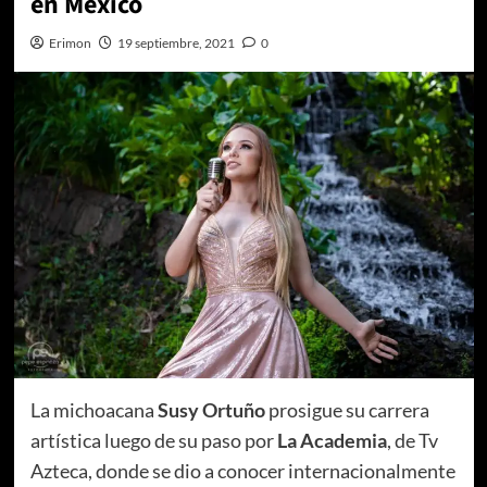
en México
Erimon
19 septiembre, 2021
0
La michoacana
Susy Ortuño
prosigue su carrera
artística luego de su paso por
La Academia
, de Tv
Azteca, donde se dio a conocer internacionalmente