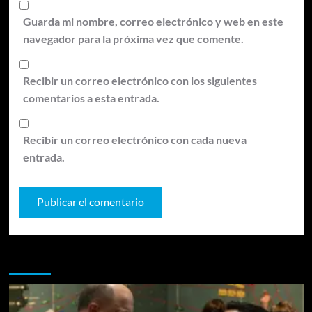
Guarda mi nombre, correo electrónico y web en este
navegador para la próxima vez que comente.
Recibir un correo electrónico con los siguientes
comentarios a esta entrada.
Recibir un correo electrónico con cada nueva
entrada.
Te pueden interesar