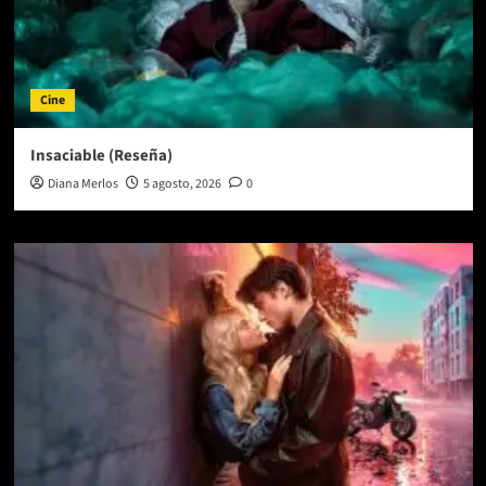
Cine
Insaciable (Reseña)
Diana Merlos
5 agosto, 2026
0