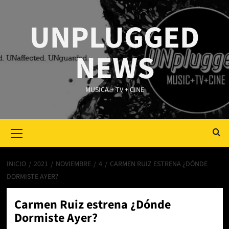
Saltar
al
UNPLUGGED
contenido
NEWS
MUSICA + TV + CINE
Primary
Menu
INICIO
2021
NOVIEMBRE
4
CARMEN RUIZ ESTRENA ¿DÓNDE
DORMISTE AYER?
Carmen Ruiz estrena ¿Dónde
Dormiste Ayer?