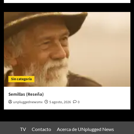
Sin categoría
Semillas (Reseña)
unpluggednewsmx
5 agosto, 2026
0
TV
Contacto
Acerca de UNplugged News