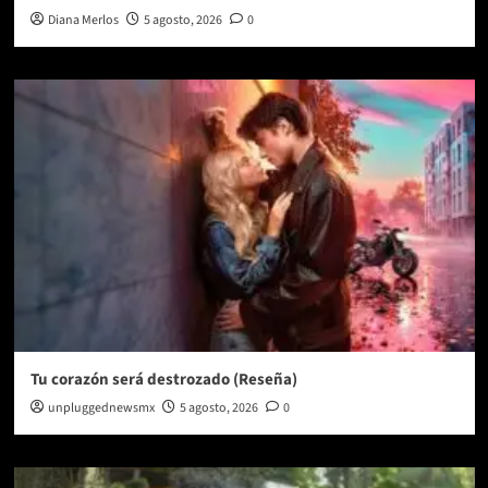
Diana Merlos
5 agosto, 2026
0
Tu corazón será destrozado (Reseña)
unpluggednewsmx
5 agosto, 2026
0