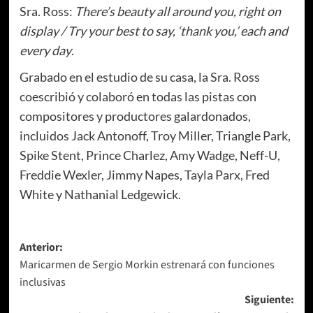
Sra. Ross
:
There’s beauty all around you, right on
display / Try your best to say, ‘thank you,’ each and
every day
.
Grabado en el estudio de su casa, la Sra. Ross
coescribió y colaboró en todas las pistas con
compositores y productores galardonados,
incluidos Jack Antonoff, Troy Miller, Triangle Park,
Spike Stent, Prince Charlez, Amy Wadge, Neff-U,
Freddie Wexler, Jimmy Napes, Tayla Parx, Fred
White y Nathanial Ledgewick.
Navegación
Anterior:
Maricarmen de Sergio Morkin estrenará con funciones
de
inclusivas
entradas
Siguiente: