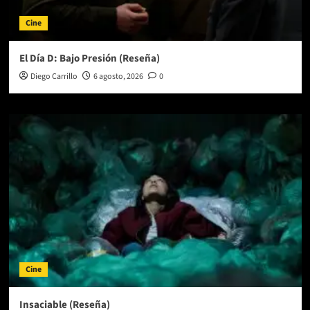
Cine
El Día D: Bajo Presión (Reseña)
Diego Carrillo
6 agosto, 2026
0
Cine
Insaciable (Reseña)