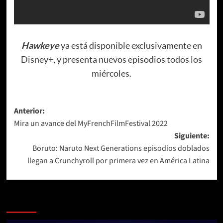
Hawkeye
ya está disponible exclusivamente en
Disney+, y presenta nuevos episodios todos los
miércoles.
Navegación
Anterior:
Mira un avance del MyFrenchFilmFestival 2022
de
Siguiente:
entradas
Boruto: Naruto Next Generations episodios doblados
llegan a Crunchyroll por primera vez en América Latina
Más historias