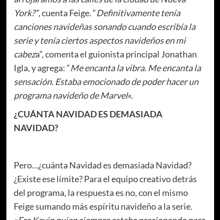
York?”
, cuenta Feige. “
Definitivamente tenía
canciones navideñas sonando cuando escribía la
serie y tenía ciertos aspectos navideños en mi
cabez
a”, comenta el guionista principal Jonathan
Igla, y agrega: “
Me encanta la vibra. Me encanta la
sensación. Estaba emocionado de poder hacer un
programa navideño de Marvel
«.
¿CUÁNTA NAVIDAD ES DEMASIADA
NAVIDAD?
Pero…¿cuánta Navidad es demasiada Navidad?
¿Existe ese límite? Para el equipo creativo detrás
del programa, la respuesta es no, con el mismo
Feige sumando más espíritu navideño a la serie.
«
Era Kevin quien siempre estaba presionando para