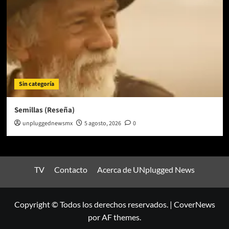
Sin categoría
Semillas (Reseña)
unpluggednewsmx
5 agosto, 2026
0
TV
Contacto
Acerca de UNplugged News
Copyright © Todos los derechos reservados.
|
CoverNews
por AF themes.