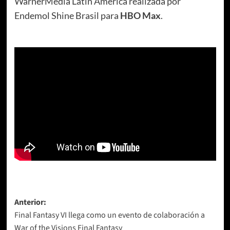
WarnerMedia Latin America realizada por
Endemol Shine Brasil para
HBO Max
.
Navegación
Anterior:
Final Fantasy VI llega como un evento de colaboración a
de
War of the Visions Final Fantasy