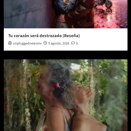
Tu corazón será destrozado (Reseña)
unpluggednewsmx
5 agosto, 2026
0