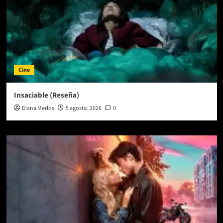
Cine
Insaciable (Reseña)
Diana Merlos
5 agosto, 2026
0