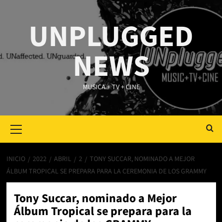
Saltar
al
UNPLUGGED
contenido
NEWS
MUSICA + TV + CINE
Primary
Menu
INICIO
2022
ABRIL
2
TONY SUCCAR, NOMINADO A MEJOR
ÁLBUM TROPICAL SE PREPARA PARA LA CEREMONIA DE LOS GRAMMY
Tony Succar, nominado a Mejor
Álbum Tropical se prepara para la