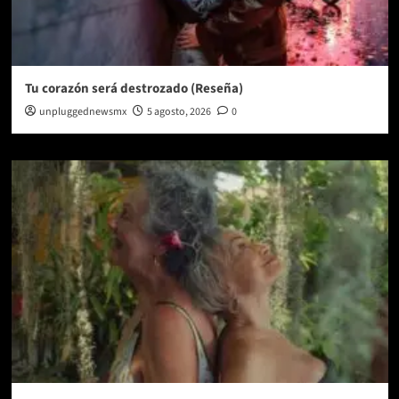
Tu corazón será destrozado (Reseña)
unpluggednewsmx
5 agosto, 2026
0