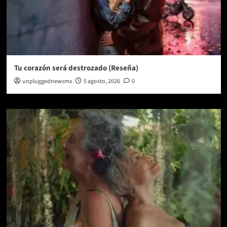
Tu corazón será destrozado (Reseña)
unpluggednewsmx
5 agosto, 2026
0