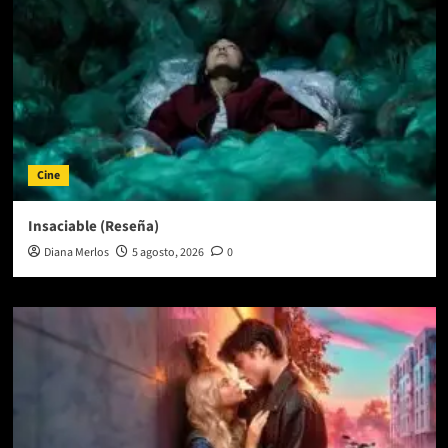
Cine
Insaciable (Reseña)
Diana Merlos
5 agosto, 2026
0