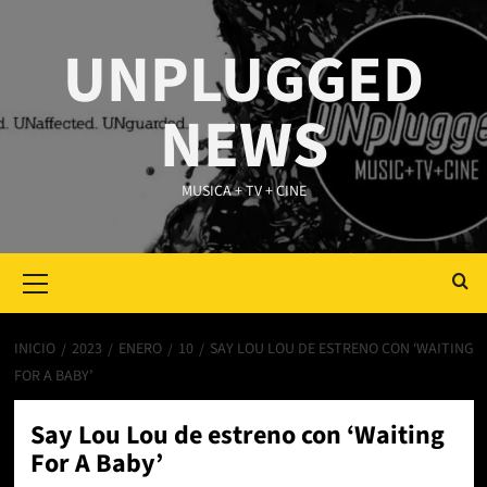
Saltar
al
UNPLUGGED
contenido
NEWS
MUSICA + TV + CINE
Primary
Menu
INICIO
2023
ENERO
10
SAY LOU LOU DE ESTRENO CON ‘WAITING
FOR A BABY’
Say Lou Lou de estreno con ‘Waiting
For A Baby’