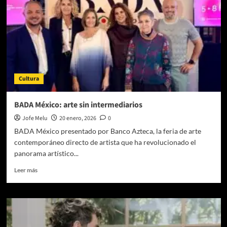
Cultura
BADA México: arte sin intermediarios
Jofe Melu
20 enero, 2026
0
BADA México presentado por Banco Azteca, la feria de arte
contemporáneo directo de artista que ha revolucionado el
panorama artístico...
Leer
Leer más
más
sobre
BADA
México:
arte
sin