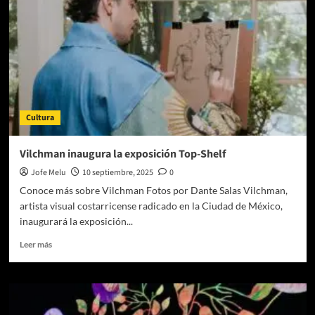
intermediarios
Cultura
Vilchman inaugura la exposición Top-Shelf
Jofe Melu
10 septiembre, 2025
0
Conoce más sobre Vilchman Fotos por Dante Salas Vilchman,
artista visual costarricense radicado en la Ciudad de México,
inaugurará la exposición...
Leer
Leer más
más
sobre
Vilchman
inaugura
la