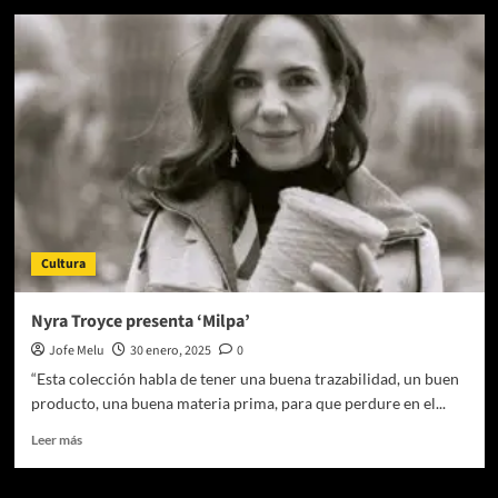
La
luz
llega
a
Penumbra
con
la
nueva
exhibición
Lighthouse
Cultura
Nyra Troyce presenta ‘Milpa’
Jofe Melu
30 enero, 2025
0
“Esta colección habla de tener una buena trazabilidad, un buen
producto, una buena materia prima, para que perdure en el...
Leer
Leer más
más
sobre