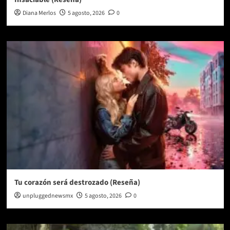
Diana Merlos
5 agosto, 2026
0
Tu corazón será destrozado (Reseña)
unpluggednewsmx
5 agosto, 2026
0