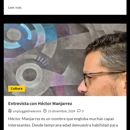
Leer
Leer más
más
sobre
Llega
la
segunda
edición
de
los
Premios
Gorrita
Azul
2025,
reconocimientos
otorgados
Cultura
a
los
profesionales
Entrevista con Héctor Manjarrez
más
unpluggednewsmx
15 diciembre, 2024
0
relevantes
de
Héctor Manjarrez es un nombre que engloba muchas capas
la
interesantes. Desde temprana edad demuestra habilidad para
escena