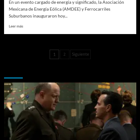
En un evento cargado de energía y significado, la Asociación
Mexicana de Energía Eólica (AMDEE) y Ferrocarriles
Suburbanos inauguraron hoy...
Leer
Leer más
más
sobre
Exposición
«Mi
Paginación
2
Siguiente
1
vida
de
y
el
Te pueden interesar
entradas
viento»
Celebra
la
Vocación
Eólica
de
México
en
el
Tren
Suburbano