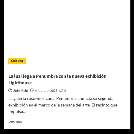
Fernando
Bonilla
por
«ARTE»,
la
cautivadora
comedia
teatral
sobre
la
Cultura
fragilidad
de
la
La luz llega a Penumbra con la nueva exhibición
amistad
Lighthouse
Jofe Melu
4 febrero, 2025
0
La galería ruso-mexicana, Penumbra, anuncia su segunda
exhibición en el marco de la semana del arte. El recinto que
impulsa...
Leer
Leer más
más
sobre