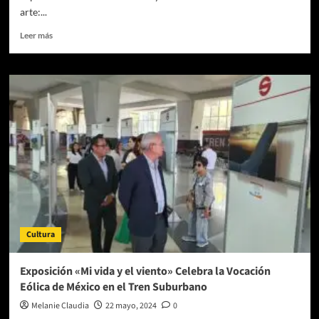
arte:...
Leer
Leer más
más
sobre
‘Van
Gogh,
The
Immersive
Experience’
llega
a
la
CDMX
Cultura
Exposición «Mi vida y el viento» Celebra la Vocación
Eólica de México en el Tren Suburbano
Melanie Claudia
22 mayo, 2024
0