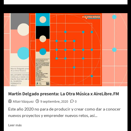
más
sobre
OGINALII:
«Pendulum»
un
trabajo
inquietante
y
un
momento
de
respiro
Martín Delgado presenta: La Otra Música x AireLibre.FM
Altair Vázquez
9 septiembre, 2020
0
Este año 2020 no para de producir y crear como dar a conocer
nuevos proyectos y emprender nuevos retos, así...
Leer
Leer más
más