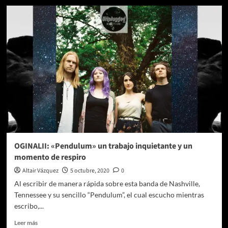
«Pendulum»
lo
más
nuevo
de
Originalii
OGINALII: «Pendulum» un trabajo inquietante y un
momento de respiro
Altair Vázquez
5 octubre, 2020
0
Al escribir de manera rápida sobre esta banda de Nashville,
Tennessee y su sencillo “Pendulum”, el cual escucho mientras
escribo,...
Leer
Leer más