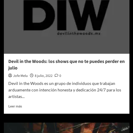
Devil in the Woods: los shows que no te puedes perder en
julio
Jofe Melu
8 julio, 2022
0
Devil in the Woods es un grupo de individuos que trabajan
arduamente con intención honesta y dedicación 24/7 para los
artistas...
Leer
Leer más
más
sobre
Devil
in