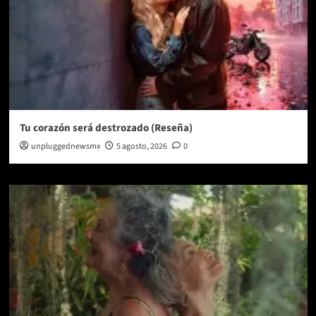
Tu corazón será destrozado (Reseña)
unpluggednewsmx
5 agosto, 2026
0