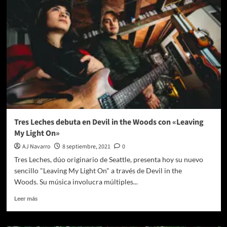
the
Woods:
los
shows
que
no
te
puedes
perder
en
julio
Tres Leches debuta en Devil in the Woods con «Leaving
My Light On»
AJ Navarro
8 septiembre, 2021
0
Tres Leches, dúo originario de Seattle, presenta hoy su nuevo
sencillo "Leaving My Light On" a través de Devil in the
Woods. Su música involucra múltiples...
Leer
Leer más
más
sobre
Tres