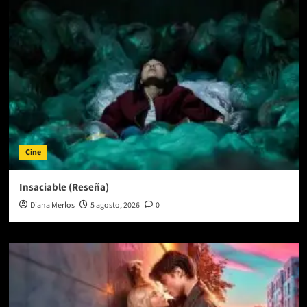
Cine
Insaciable (Reseña)
Diana Merlos
5 agosto, 2026
0