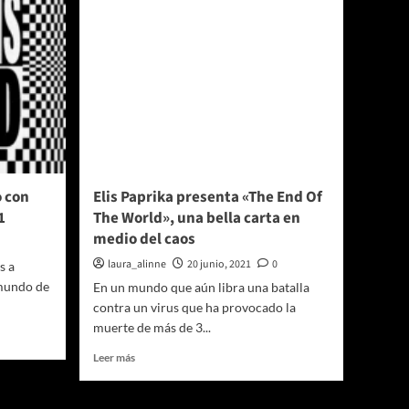
o con
Elis Paprika presenta «The End Of
1
The World», una bella carta en
medio del caos
laura_alinne
20 junio, 2021
0
s a
 mundo de
En un mundo que aún libra una batalla
contra un virus que ha provocado la
muerte de más de 3...
Leer
Leer más
más
sobre
Elis