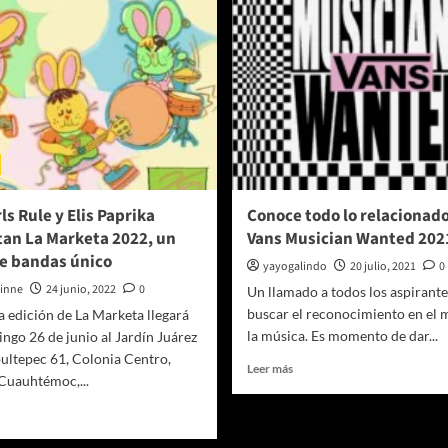
ls Rule y Elis Paprika
Conoce todo lo relacionad
an La Marketa 2022, un
Vans Musician Wanted 202
e bandas único
yayogalindo
20 julio, 2021
0
linne
24 junio, 2022
0
Un llamado a todos los aspirante
buscar el reconocimiento en el
a edición de La Marketa llegará
la música. Es momento de dar...
ngo 26 de junio al Jardín Juárez
ultepec 61, Colonia Centro,
Leer
Leer más
Cuauhtémoc,...
más
sobre
er
Conoce
ás
todo