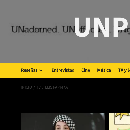
Saltar
UNP
al
contenido
Reseñas
Entrevistas
Cine
Música
TV y 
INICIO
TV
ELIS PAPRIKA
elis paprika