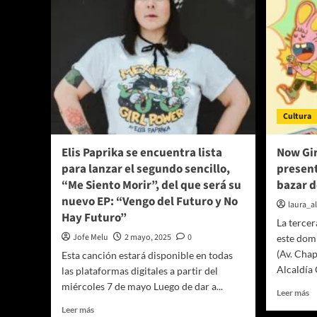
Cultura
Elis Paprika se encuentra lista
Now Gir
para lanzar el segundo sencillo,
present
“Me Siento Morir”, del que será su
bazar d
nuevo EP: “Vengo del Futuro y No
laura_a
Hay Futuro”
La tercer
Jofe Melu
2 mayo, 2025
0
este domi
(Av. Chap
Esta canción estará disponible en todas
Alcaldía 
las plataformas digitales a partir del
miércoles 7 de mayo Luego de dar a...
Le
Leer más
m
Leer
Leer más