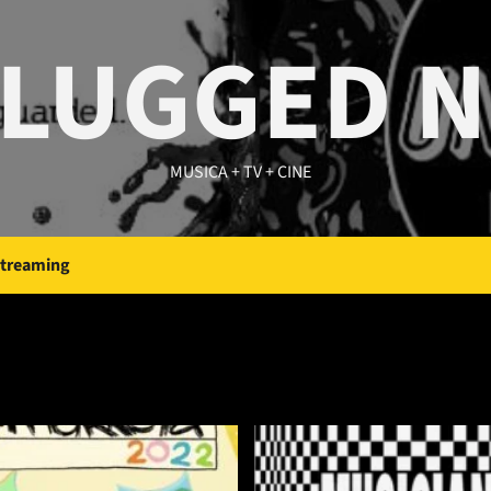
LUGGED 
MUSICA + TV + CINE
Streaming