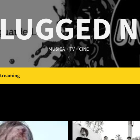
LUGGED 
MUSICA + TV + CINE
Streaming