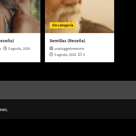
Sin categoría
Reseña)
Semillas (Reseña)
o
5 agosto, 2026
unpluggednewsmx
5 agosto, 2026
0
mes.