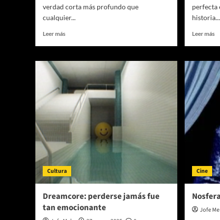
verdad corta más profundo que
perfecta 
cualquier...
historia...
Leer
Le
Leer más
Leer más
más
m
sobre
so
Vondré
Ar
(MX)
U
está
pr
de
av
regreso
q
con
in
“31”,
la
un
mi
himno
gr
de
a
cambio
lo
y
ni
Cultura
Cine
catarsis
Dreamcore: perderse jamás fue
Nosfera
tan emocionante
Jofe Me