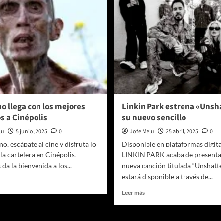
no llega con los mejores
Linkin Park estrena «Unsh
s a Cinépolis
su nuevo sencillo
lu
5 junio, 2025
0
Jofe Melu
25 abril, 2025
0
no, escápate al cine y disfruta lo
Disponible en plataformas digita
la cartelera en Cinépolis.
LINKIN PARK acaba de presenta
 da la bienvenida a los...
nueva canción titulada “Unshatt
estará disponible a través de...
er
ás
Leer
Leer más
bre
más
sobre
erano
Linkin