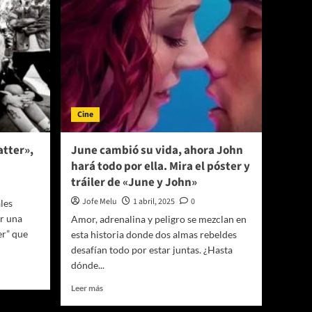
Cine
atter»,
June cambió su vida, ahora John
hará todo por ella. Mira el póster y
tráiler de «June y John»
Jofe Melu
1 abril, 2025
0
les
r una
Amor, adrenalina y peligro se mezclan en
er” que
esta historia donde dos almas rebeldes
desafían todo por estar juntas. ¿Hasta
dónde...
Leer
Leer más
más