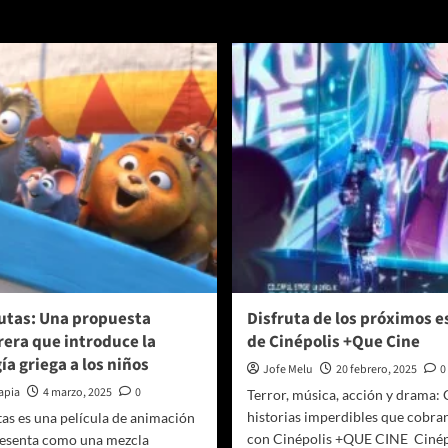
ega
Park
on
estrena
s
«Unshatter»,
jores
su
trenos
nuevo
sencillo
népolis
utas: Una propuesta
Disfruta de los próximos e
era que introduce la
de Cinépolis +Que Cine
ía griega a los niños
Jofe Melu
20 febrero, 2025
0
apia
4 marzo, 2025
0
Terror, música, acción y drama:
historias imperdibles que cobra
as es una película de animación
con Cinépolis +QUE CINE Cinép
resenta como una mezcla