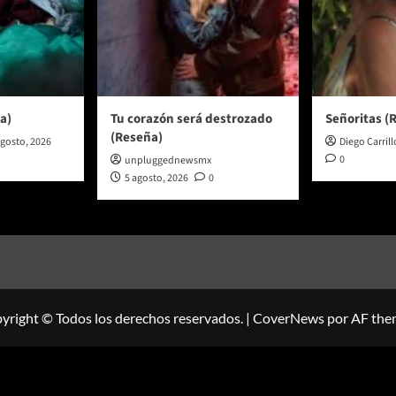
a)
Tu corazón será destrozado
Señoritas (
(Reseña)
agosto, 2026
Diego Carrill
0
unpluggednewsmx
5 agosto, 2026
0
yright © Todos los derechos reservados.
|
CoverNews
por AF the