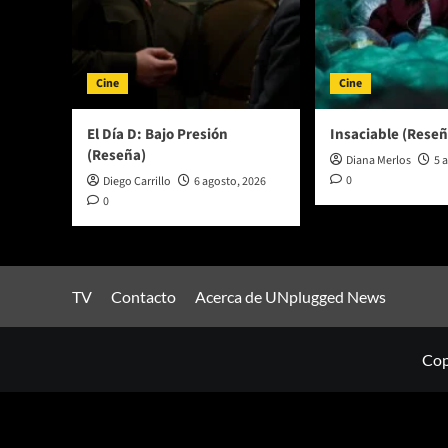
Cine
Cine
El Día D: Bajo Presión
Insaciable (Reseñ
(Reseña)
Diana Merlos
5 
0
Diego Carrillo
6 agosto, 2026
0
TV
Contacto
Acerca de UNplugged News
Cop