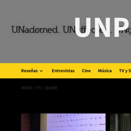
Saltar
UNP
al
contenido
Reseñas
Entrevistas
Cine
Música
TV y 
INICIO
TV
QUEER
Queer