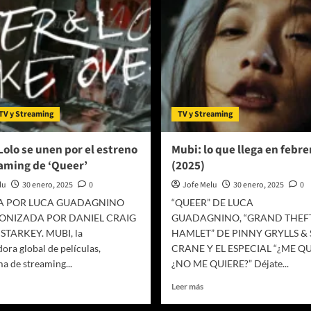
TV y Streaming
TV y Streaming
Lolo se unen por el estreno
Mubi: lo que llega en febre
aming de ‘Queer’
(2025)
lu
30 enero, 2025
0
Jofe Melu
30 enero, 2025
0
DA POR LUCA GUADAGNINO
“QUEER” DE LUCA
ONIZADA POR DANIEL CRAIG
GUADAGNINO, “GRAND THEF
STARKEY. MUBI, la
HAMLET” DE PINNY GRYLLS &
dora global de películas,
CRANE Y EL ESPECIAL “¿ME QU
a de streaming...
¿NO ME QUIERE?” Déjate...
er
Leer
Leer más
ás
más
bre
sobre