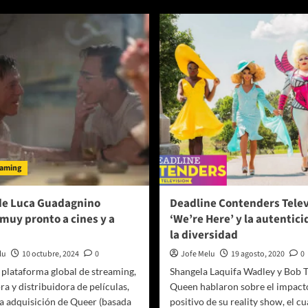
ubi
Mubi:
lo
lo
que
llega
nen
en
or
febrero
(2025)
treno
n
reaming
e
ueer’
eaming
de Luca Guadagnino
Deadline Contenders Telev
 muy pronto a cines y a
‘We’re Here’ y la autentici
la diversidad
lu
10 octubre, 2024
0
Jofe Melu
19 agosto, 2020
0
 plataforma global de streaming,
Shangela Laquifa Wadley y Bob 
a y distribuidora de películas,
Queen hablaron sobre el impact
a adquisición de Queer (basada
positivo de su reality show, el cua