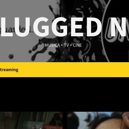
LUGGED 
MUSICA + TV + CINE
Streaming