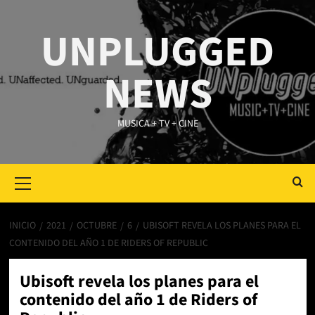
Saltar
al
UNPLUGGED
contenido
NEWS
MUSICA + TV + CINE
Primary
Menu
INICIO
2021
OCTUBRE
6
UBISOFT REVELA LOS PLANES PARA EL
CONTENIDO DEL AÑO 1 DE RIDERS OF REPUBLIC
Ubisoft revela los planes para el
contenido del año 1 de Riders of